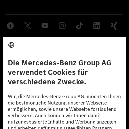
Anbieter
Rechtliche Hinweise
Einstellungen
Datenschutz
Lizenzhinweise Dritter
Barrierefreiheit
© 2026 Mercedes-Benz Group AG. Alle Rechte vorbehalten.
[1] Bilanziell CO₂-neutral bedeutet, dass nicht vermiedene oder nicht
reduzierte CO₂-Emissionen bei der Mercedes-Benz Group durch
zertifizierte Ausgleichsprojekte kompensiert werden.
[2] Renewable Charging ist ein integraler Bestandteil von MB.CHARGE
Public in Europa, den USA, Kanada und China. Sofern an der jeweiligen
Ladestation noch kein Strom aus erneuerbaren Energien vorliegt,
verwendet Renewable Charging Grünstromzertifikate*. Diese stellen