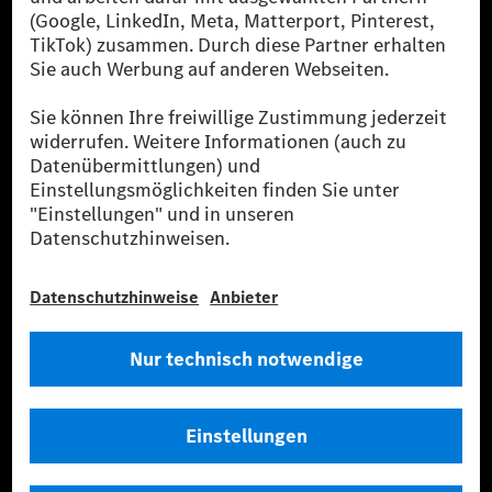
sicher, dass für Ladevorgänge über MB.CHARGE Public eine äquivalente
Strommenge aus erneuerbaren Energien ins Stromnetz eingespeist wird.
Sie stammen ausschließlich aus Wind- und Solarkraftanlagen, die jünger
als sechs Jahre sind.
* Inkl. EKOenergy Ökolabel
* Die angegebenen Werte wurden nach dem vorgeschriebenen
Messverfahren WLTP (Worldwide harmonised Light vehicles Test
Procedure) ermittelt. Die angegebenen Spannweiten beziehen sich auf
den europäischen Markt. Der Energieverbrauch und der CO₂-Ausstoß
eines Pkw sind nicht nur von der effizienten Ausnutzung des Kraftstoffs
bzw. des Energieträgers durch den Pkw, sondern auch vom Fahrstil und
anderen nichttechnischen Faktoren abhängig.
** Der Stromverbrauch wurde auf der Grundlage der VO 692/2008/EG
nach NEFZ ermittelt. Der Stromverbrauch ist abhängig von der
Fahrzeugkonfiguration.
*** Angaben zum Stromverbrauch und zur Reichweite sind vorläufig und
wurden intern nach Maßgabe der Zertifizierungsmethode „WLTP-
Prüfverfahren“ ermittelt. Es liegen bislang weder bestätigte Werte von
einer amtlich anerkannten Prüforganisation noch eine EG-
Typgenehmigung noch eine Konformitätsbescheinigung mit amtlichen
Werten vor. Abweichungen zwischen den Angaben und den amtlichen
Werten sind möglich.