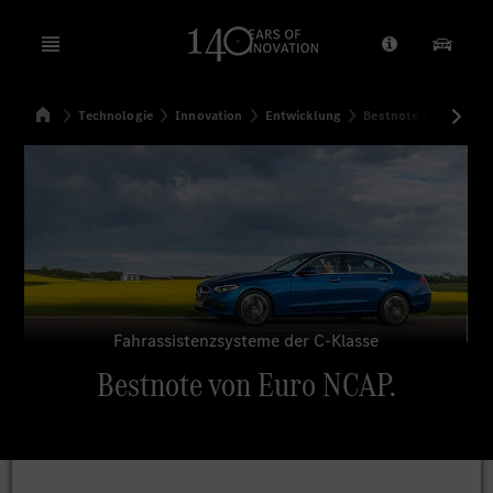
Open menu
Anbieter/Dat
Unsere
Startseite
Technologie
Innovation
Entwicklung
Bestnote von Euro 
Suchen
Fahrassistenzsysteme der C-Klasse
Bestnote von Euro NCAP.