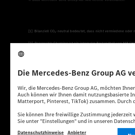
[1] Bilanziell CO₂-neutral bedeutet, dass nicht vermiedene oder
[2] Renewable Charging ist ein integraler Bestandteil von MB.C
verwendet Renewable Charging Grünstromzertifikate*. Diese ste
wird. Sie stammen ausschließlich aus Wind- und Solarkraftanlage
* Inkl. EKOenergy Ökolabel
* Die angegebenen Werte wurden nach dem vorgeschriebenen Mes
europäischen Markt. Der Energieverbrauch und der CO₂-Ausstoß e
anderen nichttechnischen Faktoren abhängig.
** Der Stromverbrauch wurde auf der Grundlage der VO 692/2008
*** Angaben zum Stromverbrauch und zur Reichweite sind vorläuf
einer amtlich anerkannten Prüforganisation noch eine EG-Typg
möglich.