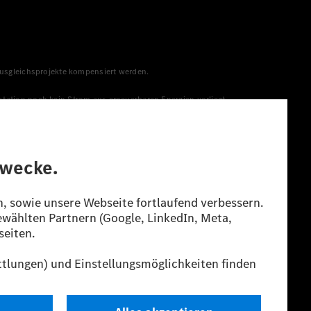
 Ausgleichsprojekte kompensiert werden.
station noch kein Strom aus erneuerbaren Energien vorliegt,
menge aus erneuerbaren Energien ins Stromnetz eingespeist
lt. Die angegebenen Spannweiten beziehen sich auf den
s Energieträgers durch den Pkw, sondern auch vom Fahrstil und
guration.
n“ ermittelt. Es liegen bislang weder bestätigte Werte von
eichungen zwischen den Angaben und den amtlichen Werten sind