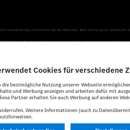
 nicht reduzierte CO₂-Emissionen bei der Mercedes-Benz Group durch zertifizierte
HARGE Public in Europa, den USA, Kanada und China. Sofern an der jeweiligen Lade
llen sicher, dass für Ladevorgänge über MB.CHARGE Public eine äquivalente Strom
n, die jünger als sechs Jahre sind.
sverfahren WLTP (Worldwide harmonised Light vehicles Test Procedure) ermitte
ines Pkw sind nicht nur von der effizienten Ausnutzung des Kraftstoffs bzw. de
/EG nach NEFZ ermittelt. Der Stromverbrauch ist abhängig von der Fahrzeugkonfi
ig und wurden intern nach Maßgabe der Zertifizierungsmethode „WLTP-Prüfverfahre
enehmigung noch eine Konformitätsbescheinigung mit amtlichen Werten vor. Abw