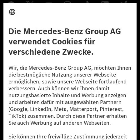
Anbieter
Rechtliche Hinweise
Einstellungen
Datenschutz
Lizenzhinweise Dritter
Barrierefreiheit
© 2026 Mercedes-Benz Group AG. Alle Rechte vorbehalten.
[1] Bilanziell CO₂-neutral bedeutet, dass nicht vermiedene oder nicht
reduzierte CO₂-Emissionen bei der Mercedes-Benz Group durch
zertifizierte Ausgleichsprojekte kompensiert werden.
[2] Renewable Charging ist ein integraler Bestandteil von MB.CHARGE
Public in Europa, den USA, Kanada und China. Sofern an der jeweiligen
Ladestation noch kein Strom aus erneuerbaren Energien vorliegt,
verwendet Renewable Charging Grünstromzertifikate*. Diese stellen
sicher, dass für Ladevorgänge über MB.CHARGE Public eine äquivalente
Strommenge aus erneuerbaren Energien ins Stromnetz eingespeist wird.
Sie stammen ausschließlich aus Wind- und Solarkraftanlagen, die jünger
als sechs Jahre sind.
* Inkl. EKOenergy Ökolabel