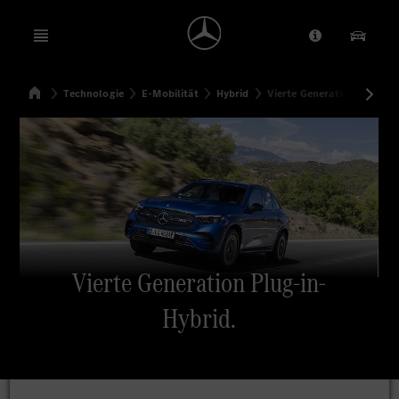
Open menu
Anbieter/Dat
Unsere
Startseite
Technologie
E-Mobilität
Hybrid
Vierte Generation Plug-in-
Suchen
Vierte Generation Plug-in-
Hybrid.