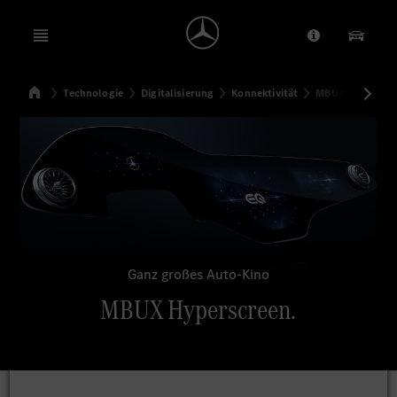
Open menu
Anbieter/Dat
Unsere
Startseite
Technologie
Digitalisierung
Konnektivität
MBUX Hyperscre
Suchen
Ganz großes Auto-Kino
MBUX Hyperscreen.