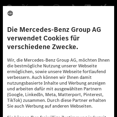
Anbieter
Rechtliche Hinweise
Einstellungen
Datenschutz
Lizenzhinweise Dritter
Barrierefreiheit
© 2026 Mercedes-Benz Group AG. Alle Rechte vorbehalten.
[1] Bilanziell CO₂-neutral bedeutet, dass nicht vermiedene oder nicht
reduzierte CO₂-Emissionen bei der Mercedes-Benz Group durch
zertifizierte Ausgleichsprojekte kompensiert werden.
[2] Renewable Charging ist ein integraler Bestandteil von MB.CHARGE
Public in Europa, den USA, Kanada und China. Sofern an der jeweiligen
Ladestation noch kein Strom aus erneuerbaren Energien vorliegt,
verwendet Renewable Charging Grünstromzertifikate*. Diese stellen
sicher, dass für Ladevorgänge über MB.CHARGE Public eine äquivalente
Strommenge aus erneuerbaren Energien ins Stromnetz eingespeist wird.
Sie stammen ausschließlich aus Wind- und Solarkraftanlagen, die jünger
als sechs Jahre sind.