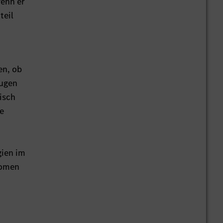
wenn er
teil
en, ob
eugen
isch
e
gien im
nomen