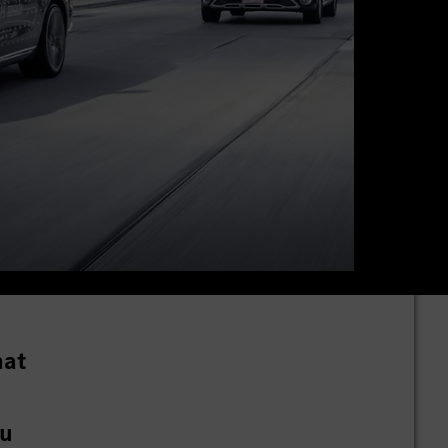
hat
zu