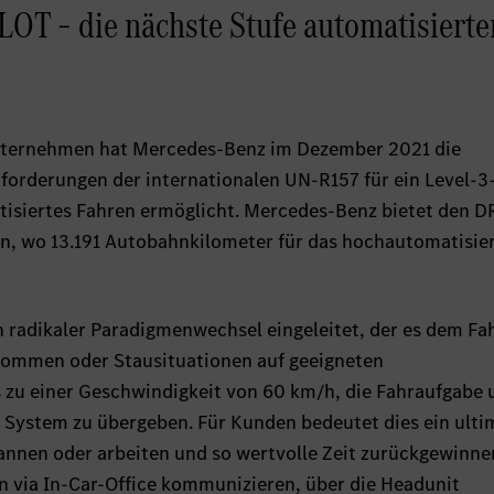
OT – die nächste Stufe automatisierte
unternehmen hat Mercedes-Benz im Dezember 2021 die
forderungen der internationalen UN-R157 für ein Level-3
tisiertes Fahren ermöglicht. Mercedes-Benz bietet den D
n, wo 13.191 Autobahnkilometer für das hochautomatisie
 radikaler Paradigmenwechsel eingeleitet, der es dem Fa
kommen oder Stausituationen auf geeigneten
 zu einer Geschwindigkeit von 60 km/h, die Fahraufgabe 
System zu übergeben. Für Kunden bedeutet dies ein ulti
annen oder arbeiten und so wertvolle Zeit zurückgewinnen
n via In-Car-Office kommunizieren, über die Headunit