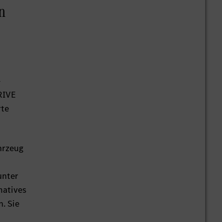
n
-
RIVE
rte
hrzeug
unter
matives
. Sie