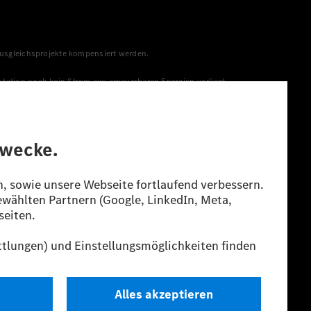
 Ausgleichsprojekte kompensiert werden.
station noch kein Strom aus erneuerbaren Energien vorliegt,
menge aus erneuerbaren Energien ins Stromnetz eingespeist
lt. Die angegebenen Spannweiten beziehen sich auf den
s Energieträgers durch den Pkw, sondern auch vom Fahrstil und
guration.
n“ ermittelt. Es liegen bislang weder bestätigte Werte von
eichungen zwischen den Angaben und den amtlichen Werten sind