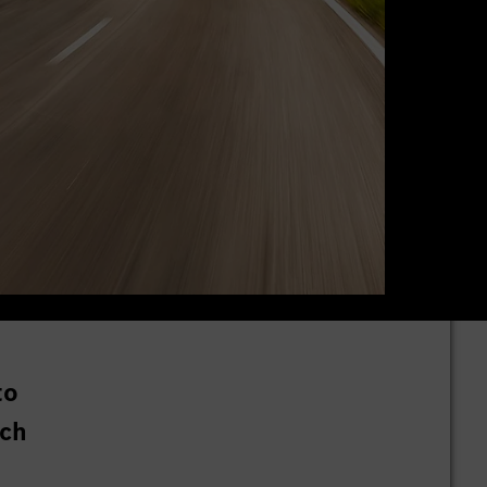
to
ich