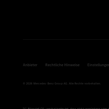
Anbieter
Rechtliche Hinweise
Einstellunge
© 2026 Mercedes-Benz Group AG. Alle Rechte vorbehalten.
[1] Bilanziell CO₂-neutral bedeutet, dass nicht vermiedene oder