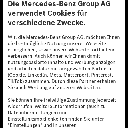
© 2026 Mercedes-Benz Group AG. Alle Rechte vorbehalten.
[1] Bilanziell CO₂-neutral bedeutet, dass nicht vermiedene oder nicht
reduzierte CO₂-Emissionen bei der Mercedes-Benz Group durch
zertifizierte Ausgleichsprojekte kompensiert werden.
[2] Renewable Charging ist ein integraler Bestandteil von MB.CHARGE
Public in Europa, den USA, Kanada und China. Sofern an der jeweiligen
Ladestation noch kein Strom aus erneuerbaren Energien vorliegt,
verwendet Renewable Charging Grünstromzertifikate*. Diese stellen
sicher, dass für Ladevorgänge über MB.CHARGE Public eine äquivalente
Strommenge aus erneuerbaren Energien ins Stromnetz eingespeist wird.
Sie stammen ausschließlich aus Wind- und Solarkraftanlagen, die jünger
als sechs Jahre sind.
* Inkl. EKOenergy Ökolabel
* Die angegebenen Werte wurden nach dem vorgeschriebenen
Messverfahren WLTP (Worldwide harmonised Light vehicles Test
Procedure) ermittelt. Die angegebenen Spannweiten beziehen sich auf
den europäischen Markt. Der Energieverbrauch und der CO₂-Ausstoß
eines Pkw sind nicht nur von der effizienten Ausnutzung des Kraftstoffs
bzw. des Energieträgers durch den Pkw, sondern auch vom Fahrstil und
anderen nichttechnischen Faktoren abhängig.