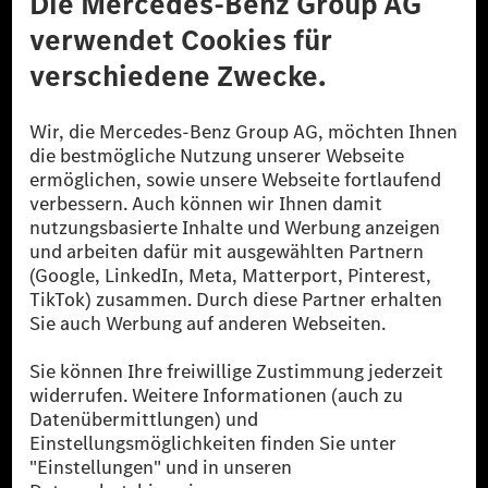
Datenschutz
Lizenzhinweise Dritter
Barrierefreiheit
© 2026 Mercedes-Benz Group AG. Alle Rechte vorbehalten.
[1] Bilanziell CO₂-neutral bedeutet, dass nicht vermiedene oder nicht
reduzierte CO₂-Emissionen bei der Mercedes-Benz Group durch
zertifizierte Ausgleichsprojekte kompensiert werden.
[2] Renewable Charging ist ein integraler Bestandteil von MB.CHARGE
Public in Europa, den USA, Kanada und China. Sofern an der jeweiligen
Ladestation noch kein Strom aus erneuerbaren Energien vorliegt,
verwendet Renewable Charging Grünstromzertifikate*. Diese stellen
sicher, dass für Ladevorgänge über MB.CHARGE Public eine äquivalente
Strommenge aus erneuerbaren Energien ins Stromnetz eingespeist wird.
Sie stammen ausschließlich aus Wind- und Solarkraftanlagen, die jünger
als sechs Jahre sind.
* Inkl. EKOenergy Ökolabel
* Die angegebenen Werte wurden nach dem vorgeschriebenen
Messverfahren WLTP (Worldwide harmonised Light vehicles Test
Procedure) ermittelt. Die angegebenen Spannweiten beziehen sich auf
den europäischen Markt. Der Energieverbrauch und der CO₂-Ausstoß
eines Pkw sind nicht nur von der effizienten Ausnutzung des Kraftstoffs