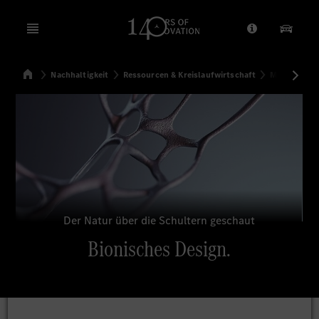
Open menu
Anbieter/Dat
Unsere
Startseite
Nachhaltigkeit
Ressourcen & Kreislaufwirtschaft
Materialien
Suchen
Der Natur über die Schultern geschaut
Bionisches Design.