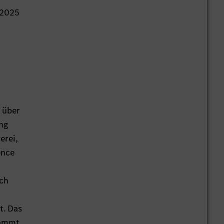
 2025
 über
ung
erei,
ence
ich
t. Das
tammt,