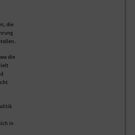
n, die
ahrung
tellen.
twa die
ielt
nd
icht
litik
ich in