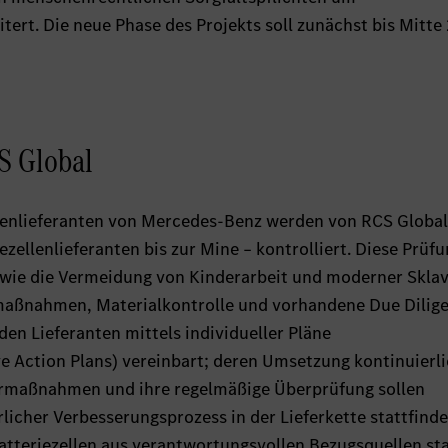
tert. Die neue Phase des Projekts soll zunächst bis Mitte
S Global
llenlieferanten von Mercedes-Benz werden von RCS Global
ezellenlieferanten bis zur Mine – kontrolliert. Diese Prüf
wie die Vermeidung von Kinderarbeit und moderner Sklav
maßnahmen, Materialkontrolle und vorhandene Due Dilig
en Lieferanten mittels individueller Pläne
 Action Plans) vereinbart; deren Umsetzung kontinuierl
urmaßnahmen und ihre regelmäßige Überprüfung sollen
rlicher Verbesserungsprozess in der Lieferkette stattfinde
e Batteriezellen aus verantwortungsvollen Bezugsquellen s