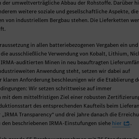
 der umweltverträgliche Abbau der Rohstoffe. Darüber h
derem weitere soziale und gesellschaftliche Aspekte, die
n von industriellem Bergbau stehen. Die Lieferketten we
ft.
oraussetzung in allen batteriebezogenen Vergaben ein und
 die ausschließliche Verwendung von Kobalt, Lithium, Nic
 IRMA-auditierten Minen in neu beauftragten Lieferumfä
dustrieweiten Anwendung steht, setzen wir dabei auf
 klaren Anforderung beschleunigen wir die Etablierung d
edingungen: Wir setzen schrittweise auf immer
mit dem mittelfristigen Ziel einer robusten Zertifizierun
duktionsstart des entsprechenden Kaufteils beim Liefera
 „IRMA Transparency“ und drei Jahre danach die Erreich
zu den beschriebenen IRMA-Einstufungen siehe
hier
.