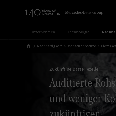
Suchen
Unternehmen
Technologie
Nachhal
Startseite
Nachhaltigkeit
Menschenrechte
Lieferke
Zukünftige Batteriezelle
Auditierte Rohs
und weniger Kob
zukünftigen