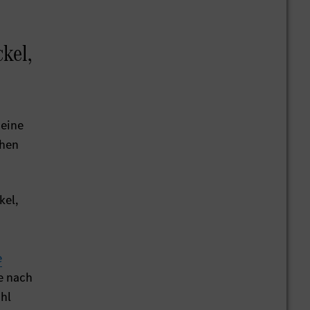
kel,
 eine
chen
kel,
e
e nach
hl