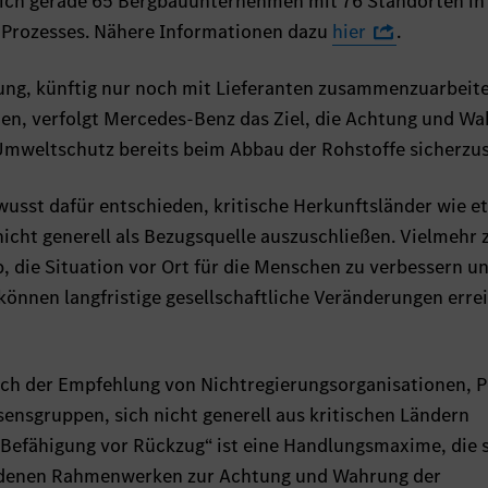
 sich gerade 65 Bergbauunternehmen mit 76 Standorten in
Prozesses. Nähere Informationen dazu
hier
.
ung, künftig nur noch mit Lieferanten zusammenzuarbeite
n, verfolgt Mercedes-Benz das Ziel, die Achtung und W
mweltschutz bereits beim Abbau der Rohstoffe sicherzus
usst dafür entschieden, kritische Herkunftsländer wie e
cht generell als Bezugsquelle auszuschließen. Vielmehr z
, die Situation vor Ort für die Menschen zu verbessern u
können langfristige gesellschaftliche Veränderungen erre
ch der Empfehlung von Nichtregierungsorganisationen, Po
sensgruppen, sich nicht generell aus kritischen Ländern
Befähigung vor Rückzug“ ist eine Handlungsmaxime, die s
edenen Rahmenwerken zur Achtung und Wahrung der