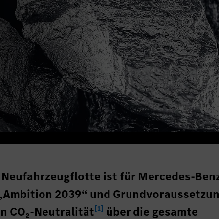
r Neufahrzeugflotte ist für Mercedes-Benz
r „Ambition 2039“ und Grundvoraussetzun
[
1
]
en CO₂-Neutralität
über die gesamte