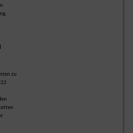
im
ng.
n
anten zu
022
den
ketten
er
.