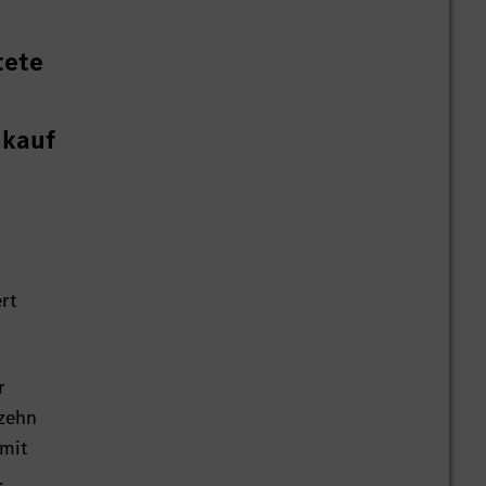
tete
nkauf
ert
r
 zehn
 mit
.