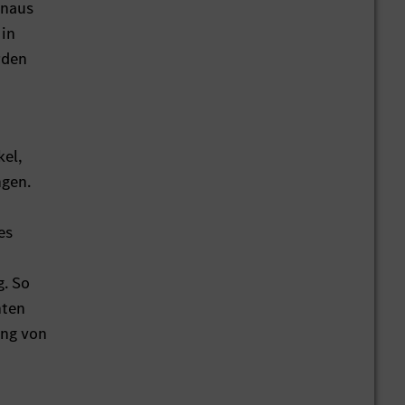
inaus
 in
rden
kel,
ngen.
es
g. So
nten
ung von