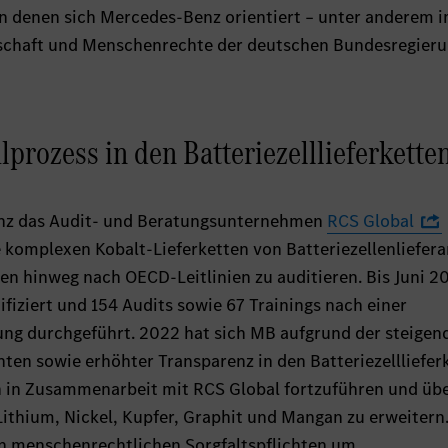
n denen sich Mercedes-Benz orientiert – unter anderem 
tschaft und Menschenrechte der deutschen Bundesregieru
rozess in den Batteriezelllieferkette
enz das Audit- und Beratungsunternehmen
RCS Global
e komplexen Kobalt-Lieferketten von Batteriezellenliefer
fen hinweg nach OECD-Leitlinien zu auditieren. Bis Juni 2
fiziert und 154 Audits sowie 67 Trainings nach einer
ng durchgeführt. 2022 hat sich MB aufgrund der steigen
ten sowie erhöhter Transparenz in den Batteriezellliefer
n in Zusammenarbeit mit RCS Global fortzuführen und üb
Lithium, Nickel, Kupfer, Graphit und Mangan zu erweitern
 menschenrechtlichen Sorgfaltspflichten um