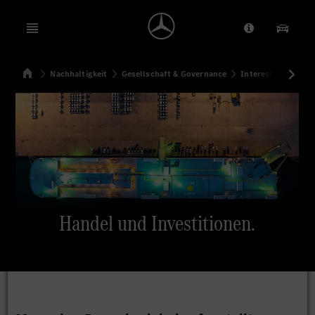
Open menu
Anbieter/Dat
Unsere
Startseite
Nachhaltigkeit
Gesellschaft & Governance
Interessenvertret
Suchen
Handel und Investitionen.