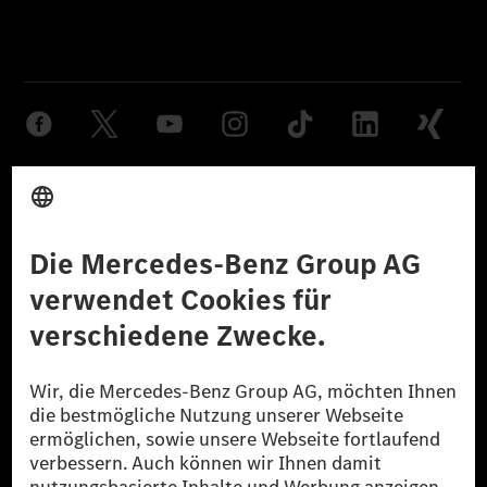
Anbieter
Rechtliche Hinweise
Einstellungen
Datenschutz
Lizenzhinweise Dritter
Barrierefreiheit
© 2026 Mercedes-Benz Group AG. Alle Rechte vorbehalten.
[1] Bilanziell CO₂-neutral bedeutet, dass nicht vermiedene oder nicht
reduzierte CO₂-Emissionen bei der Mercedes-Benz Group durch
zertifizierte Ausgleichsprojekte kompensiert werden.
[2] Renewable Charging ist ein integraler Bestandteil von MB.CHARGE
Public in Europa, den USA, Kanada und China. Sofern an der jeweiligen
Ladestation noch kein Strom aus erneuerbaren Energien vorliegt,