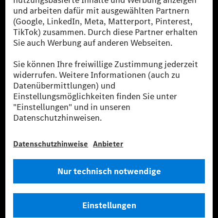
verwendet Renewable Charging Grünstromzertifikate*. Diese stellen
sicher, dass für Ladevorgänge über MB.CHARGE Public eine äquivalente
Strommenge aus erneuerbaren Energien ins Stromnetz eingespeist wird.
Sie stammen ausschließlich aus Wind- und Solarkraftanlagen, die jünger
als sechs Jahre sind.
* Inkl. EKOenergy Ökolabel
* Die angegebenen Werte wurden nach dem vorgeschriebenen
Messverfahren WLTP (Worldwide harmonised Light vehicles Test
Procedure) ermittelt. Die angegebenen Spannweiten beziehen sich auf
den europäischen Markt. Der Energieverbrauch und der CO₂-Ausstoß
eines Pkw sind nicht nur von der effizienten Ausnutzung des Kraftstoffs
bzw. des Energieträgers durch den Pkw, sondern auch vom Fahrstil und
anderen nichttechnischen Faktoren abhängig.
** Der Stromverbrauch wurde auf der Grundlage der VO 692/2008/EG
nach NEFZ ermittelt. Der Stromverbrauch ist abhängig von der
Fahrzeugkonfiguration.
*** Angaben zum Stromverbrauch und zur Reichweite sind vorläufig und
wurden intern nach Maßgabe der Zertifizierungsmethode „WLTP-
Prüfverfahren“ ermittelt. Es liegen bislang weder bestätigte Werte von
einer amtlich anerkannten Prüforganisation noch eine EG-
Typgenehmigung noch eine Konformitätsbescheinigung mit amtlichen
Werten vor. Abweichungen zwischen den Angaben und den amtlichen
Werten sind möglich.