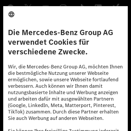
Anbieter
Rechtliche Hinweise
Einstellungen
Datenschutz
Lizenzhinweise Dritter
Barrierefreiheit
© 2026 Mercedes-Benz Group AG. Alle Rechte vorbehalten.
[1] Bilanziell CO₂-neutral bedeutet, dass nicht vermiedene oder nicht
reduzierte CO₂-Emissionen bei der Mercedes-Benz Group durch
zertifizierte Ausgleichsprojekte kompensiert werden.
[2] Renewable Charging ist ein integraler Bestandteil von MB.CHARGE
Public in Europa, den USA, Kanada und China. Sofern an der jeweiligen
Ladestation noch kein Strom aus erneuerbaren Energien vorliegt,
verwendet Renewable Charging Grünstromzertifikate*. Diese stellen
sicher, dass für Ladevorgänge über MB.CHARGE Public eine äquivalente
Strommenge aus erneuerbaren Energien ins Stromnetz eingespeist wird.
Sie stammen ausschließlich aus Wind- und Solarkraftanlagen, die jünger
als sechs Jahre sind.