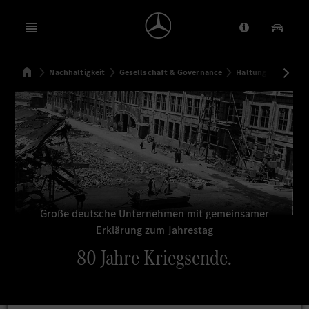
Open menu
Anbieter/Dat
Unsere
Startseite
Nachhaltigkeit
Gesellschaft & Governance
Haltung
80 Jah
Suchen
Große deutsche Unternehmen mit gemeinsamer
Erklärung zum Jahrestag
80 Jahre Kriegsende.