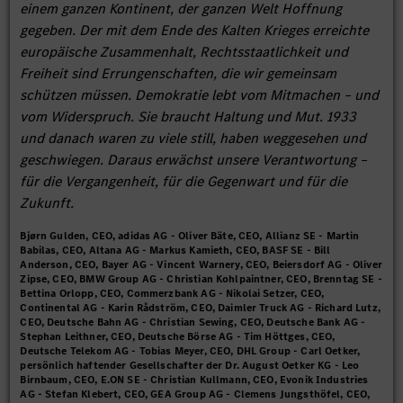
einem ganzen Kontinent, der ganzen Welt Hoffnung
gegeben. Der mit dem Ende des Kalten Krieges erreichte
europäische Zusammenhalt, Rechtsstaatlichkeit und
Freiheit sind Errungenschaften, die wir gemeinsam
schützen müssen. Demokratie lebt vom Mitmachen – und
vom Widerspruch. Sie braucht Haltung und Mut. 1933
und danach waren zu viele still, haben weggesehen und
geschwiegen. Daraus erwächst unsere Verantwortung –
für die Vergangenheit, für die Gegenwart und für die
Zukunft.
Bjørn Gulden, CEO, adidas AG - Oliver Bäte, CEO, Allianz SE - Martin
Babilas, CEO, Altana AG - Markus Kamieth, CEO, BASF SE - Bill
Anderson, CEO, Bayer AG - Vincent Warnery, CEO, Beiersdorf AG - Oliver
Zipse, CEO, BMW Group AG - Christian Kohlpaintner, CEO, Brenntag SE -
Bettina Orlopp, CEO, Commerzbank AG - Nikolai Setzer, CEO,
Continental AG - Karin Rådström, CEO, Daimler Truck AG - Richard Lutz,
CEO, Deutsche Bahn AG - Christian Sewing, CEO, Deutsche Bank AG -
Stephan Leithner, CEO, Deutsche Börse AG - Tim Höttges, CEO,
Deutsche Telekom AG - Tobias Meyer, CEO, DHL Group - Carl Oetker,
persönlich haftender Gesellschafter der Dr. August Oetker KG - Leo
Birnbaum, CEO, E.ON SE - Christian Kullmann, CEO, Evonik Industries
AG - Stefan Klebert, CEO, GEA Group AG - Clemens Jungsthöfel, CEO,