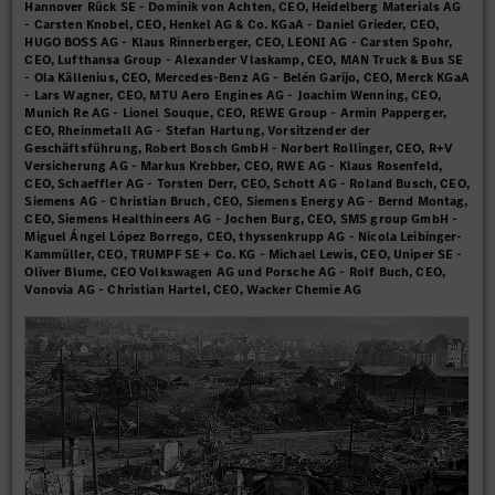
Hannover Rück SE - Dominik von Achten, CEO, Heidelberg Materials AG
- Carsten Knobel, CEO, Henkel AG & Co. KGaA - Daniel Grieder, CEO,
HUGO BOSS AG - Klaus Rinnerberger, CEO, LEONI AG - Carsten Spohr,
CEO, Lufthansa Group - Alexander Vlaskamp, CEO, MAN Truck & Bus SE
- Ola Källenius, CEO, Mercedes-Benz AG - Belén Garijo, CEO, Merck KGaA
- Lars Wagner, CEO, MTU Aero Engines AG - Joachim Wenning, CEO,
Munich Re AG - Lionel Souque, CEO, REWE Group - Armin Papperger,
CEO, Rheinmetall AG - Stefan Hartung, Vorsitzender der
Geschäftsführung, Robert Bosch GmbH - Norbert Rollinger, CEO, R+V
Versicherung AG - Markus Krebber, CEO, RWE AG - Klaus Rosenfeld,
CEO, Schaeffler AG - Torsten Derr, CEO, Schott AG - Roland Busch, CEO,
Siemens AG - Christian Bruch, CEO, Siemens Energy AG - Bernd Montag,
CEO, Siemens Healthineers AG - Jochen Burg, CEO, SMS group GmbH -
Miguel Ángel López Borrego, CEO, thyssenkrupp AG - Nicola Leibinger-
Kammüller, CEO, TRUMPF SE + Co. KG - Michael Lewis, CEO, Uniper SE -
Oliver Blume, CEO Volkswagen AG und Porsche AG - Rolf Buch, CEO,
Vonovia AG - Christian Hartel, CEO, Wacker Chemie AG