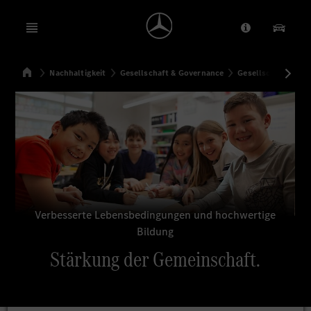
Open menu
Anbieter/Dat
Unsere
Startseite
Nachhaltigkeit
Gesellschaft & Governance
Gesellschaftliche
Suchen
Verbesserte Lebensbedingungen und hochwertige
Bildung
Stärkung der Gemeinschaft.