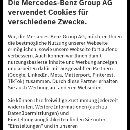
Datenschutz
Lizenzhinweise Dritter
Barrierefreiheit
© 2026 Mercedes-Benz Group AG. Alle Rechte vorbehalten.
[1] Bilanziell CO₂-neutral bedeutet, dass nicht vermiedene oder nicht
reduzierte CO₂-Emissionen bei der Mercedes-Benz Group durch
zertifizierte Ausgleichsprojekte kompensiert werden.
[2] Renewable Charging ist ein integraler Bestandteil von MB.CHARGE
Public in Europa, den USA, Kanada und China. Sofern an der jeweiligen
Ladestation noch kein Strom aus erneuerbaren Energien vorliegt,
verwendet Renewable Charging Grünstromzertifikate*. Diese stellen
sicher, dass für Ladevorgänge über MB.CHARGE Public eine äquivalente
Strommenge aus erneuerbaren Energien ins Stromnetz eingespeist wird.
Sie stammen ausschließlich aus Wind- und Solarkraftanlagen, die jünger
als sechs Jahre sind.
* Inkl. EKOenergy Ökolabel
* Die angegebenen Werte wurden nach dem vorgeschriebenen
Messverfahren WLTP (Worldwide harmonised Light vehicles Test
Procedure) ermittelt. Die angegebenen Spannweiten beziehen sich auf
den europäischen Markt. Der Energieverbrauch und der CO₂-Ausstoß
eines Pkw sind nicht nur von der effizienten Ausnutzung des Kraftstoffs