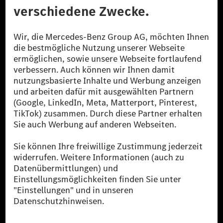
[1] Bilanziell CO₂-neutral bedeutet, dass nicht vermiedene oder nicht
reduzierte CO₂-Emissionen bei der Mercedes-Benz Group durch
zertifizierte Ausgleichsprojekte kompensiert werden.
[2] Renewable Charging ist ein integraler Bestandteil von MB.CHARGE
Public in Europa, den USA, Kanada und China. Sofern an der jeweiligen
Ladestation noch kein Strom aus erneuerbaren Energien vorliegt,
verwendet Renewable Charging Grünstromzertifikate*. Diese stellen
sicher, dass für Ladevorgänge über MB.CHARGE Public eine äquivalente
Strommenge aus erneuerbaren Energien ins Stromnetz eingespeist wird.
Sie stammen ausschließlich aus Wind- und Solarkraftanlagen, die jünger
als sechs Jahre sind.
* Inkl. EKOenergy Ökolabel
* Die angegebenen Werte wurden nach dem vorgeschriebenen
Messverfahren WLTP (Worldwide harmonised Light vehicles Test
Procedure) ermittelt. Die angegebenen Spannweiten beziehen sich auf
den europäischen Markt. Der Energieverbrauch und der CO₂-Ausstoß
eines Pkw sind nicht nur von der effizienten Ausnutzung des Kraftstoffs
bzw. des Energieträgers durch den Pkw, sondern auch vom Fahrstil und
anderen nichttechnischen Faktoren abhängig.
** Der Stromverbrauch wurde auf der Grundlage der VO 692/2008/EG
nach NEFZ ermittelt. Der Stromverbrauch ist abhängig von der
Fahrzeugkonfiguration.