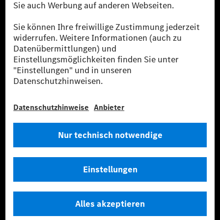
Strommenge aus erneuerbaren Energien ins Stromnetz eingespeist wird.
Sie stammen ausschließlich aus Wind- und Solarkraftanlagen, die jünger
als sechs Jahre sind.
* Inkl. EKOenergy Ökolabel
* Die angegebenen Werte wurden nach dem vorgeschriebenen
Messverfahren WLTP (Worldwide harmonised Light vehicles Test
Procedure) ermittelt. Die angegebenen Spannweiten beziehen sich auf
den europäischen Markt. Der Energieverbrauch und der CO₂-Ausstoß
eines Pkw sind nicht nur von der effizienten Ausnutzung des Kraftstoffs
bzw. des Energieträgers durch den Pkw, sondern auch vom Fahrstil und
anderen nichttechnischen Faktoren abhängig.
** Der Stromverbrauch wurde auf der Grundlage der VO 692/2008/EG
nach NEFZ ermittelt. Der Stromverbrauch ist abhängig von der
Fahrzeugkonfiguration.
*** Angaben zum Stromverbrauch und zur Reichweite sind vorläufig und
wurden intern nach Maßgabe der Zertifizierungsmethode „WLTP-
Prüfverfahren“ ermittelt. Es liegen bislang weder bestätigte Werte von
einer amtlich anerkannten Prüforganisation noch eine EG-
Typgenehmigung noch eine Konformitätsbescheinigung mit amtlichen
Werten vor. Abweichungen zwischen den Angaben und den amtlichen
Werten sind möglich.