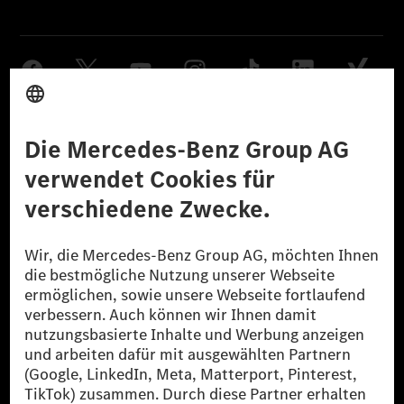
Anbieter
Rechtliche Hinweise
Einstellungen
Datenschutz
Lizenzhinweise Dritter
Barrierefreiheit
© 2026 Mercedes-Benz Group AG. Alle Rechte vorbehalten.
[1] Bilanziell CO₂-neutral bedeutet, dass nicht vermiedene oder nicht
reduzierte CO₂-Emissionen bei der Mercedes-Benz Group durch
zertifizierte Ausgleichsprojekte kompensiert werden.
[2] Renewable Charging ist ein integraler Bestandteil von MB.CHARGE
Public in Europa, den USA, Kanada und China. Sofern an der jeweiligen
Ladestation noch kein Strom aus erneuerbaren Energien vorliegt,
verwendet Renewable Charging Grünstromzertifikate*. Diese stellen
sicher, dass für Ladevorgänge über MB.CHARGE Public eine äquivalente