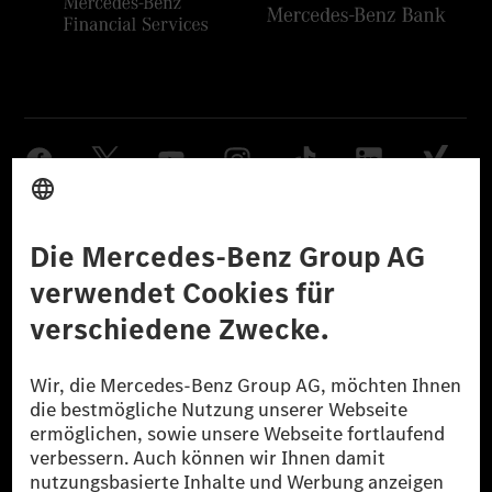
Anbieter
Rechtliche Hinweise
Einstellungen
Datenschutz
Lizenzhinweise Dritter
Barrierefreiheit
© 2026 Mercedes-Benz Group AG. Alle Rechte vorbehalten.
[1] Bilanziell CO₂-neutral bedeutet, dass nicht vermiedene oder nicht
reduzierte CO₂-Emissionen bei der Mercedes-Benz Group durch
zertifizierte Ausgleichsprojekte kompensiert werden.
[2] Renewable Charging ist ein integraler Bestandteil von MB.CHARGE