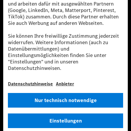
Public in Europa, den USA, Kanada und China. Sofern an der jeweiligen
Ladestation noch kein Strom aus erneuerbaren Energien vorliegt,
verwendet Renewable Charging Grünstromzertifikate*. Diese stellen
sicher, dass für Ladevorgänge über MB.CHARGE Public eine äquivalente
Strommenge aus erneuerbaren Energien ins Stromnetz eingespeist wird.
Sie stammen ausschließlich aus Wind- und Solarkraftanlagen, die jünger
als sechs Jahre sind.
* Inkl. EKOenergy Ökolabel
* Die angegebenen Werte wurden nach dem vorgeschriebenen
Messverfahren WLTP (Worldwide harmonised Light vehicles Test
Procedure) ermittelt. Die angegebenen Spannweiten beziehen sich auf
den europäischen Markt. Der Energieverbrauch und der CO₂-Ausstoß
eines Pkw sind nicht nur von der effizienten Ausnutzung des Kraftstoffs
bzw. des Energieträgers durch den Pkw, sondern auch vom Fahrstil und
anderen nichttechnischen Faktoren abhängig.
** Der Stromverbrauch wurde auf der Grundlage der VO 692/2008/EG
nach NEFZ ermittelt. Der Stromverbrauch ist abhängig von der
Fahrzeugkonfiguration.
*** Angaben zum Stromverbrauch und zur Reichweite sind vorläufig und
wurden intern nach Maßgabe der Zertifizierungsmethode „WLTP-
Prüfverfahren“ ermittelt. Es liegen bislang weder bestätigte Werte von
einer amtlich anerkannten Prüforganisation noch eine EG-
Typgenehmigung noch eine Konformitätsbescheinigung mit amtlichen
Werten vor. Abweichungen zwischen den Angaben und den amtlichen
Werten sind möglich.