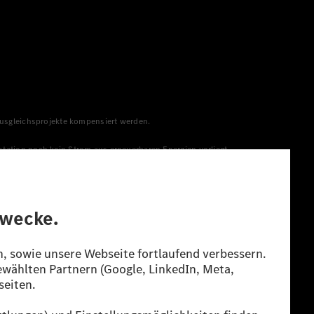
 Ausgleichsprojekte kompensiert werden.
station noch kein Strom aus erneuerbaren Energien vorliegt,
menge aus erneuerbaren Energien ins Stromnetz eingespeist
lt. Die angegebenen Spannweiten beziehen sich auf den
s Energieträgers durch den Pkw, sondern auch vom Fahrstil und
guration.
n“ ermittelt. Es liegen bislang weder bestätigte Werte von
eichungen zwischen den Angaben und den amtlichen Werten sind