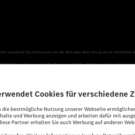
 nicht reduzierte CO₂-Emissionen bei der Mercedes-Benz Group durch zertifizierte
HARGE Public in Europa, den USA, Kanada und China. Sofern an der jeweiligen Lade
llen sicher, dass für Ladevorgänge über MB.CHARGE Public eine äquivalente Strom
n, die jünger als sechs Jahre sind.
sverfahren WLTP (Worldwide harmonised Light vehicles Test Procedure) ermitte
ines Pkw sind nicht nur von der effizienten Ausnutzung des Kraftstoffs bzw. de
/EG nach NEFZ ermittelt. Der Stromverbrauch ist abhängig von der Fahrzeugkonfi
ig und wurden intern nach Maßgabe der Zertifizierungsmethode „WLTP-Prüfverfahre
enehmigung noch eine Konformitätsbescheinigung mit amtlichen Werten vor. Abw