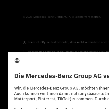
© 2026 Mercedes-Benz Group AG. Alle Rechte vorbehalten.
[1] Bilanziell CO₂-neutral bedeutet, dass nicht vermiedene oder
[2] Renewable Charging ist ein integraler Bestandteil von MB.C
verwendet Renewable Charging Grünstromzertifikate*. Diese ste
wird. Sie stammen ausschließlich aus Wind- und Solarkraftanlage
* Inkl. EKOenergy Ökolabel
* Die angegebenen Werte wurden nach dem vorgeschriebenen Mes
europäischen Markt. Der Energieverbrauch und der CO₂-Ausstoß e
anderen nichttechnischen Faktoren abhängig.
** Der Stromverbrauch wurde auf der Grundlage der VO 692/2008
*** Angaben zum Stromverbrauch und zur Reichweite sind vorläuf
einer amtlich anerkannten Prüforganisation noch eine EG-Typg
möglich.