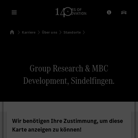
Open menu
Anbieter/Dat
Unsere
Startseite
Karriere
Über uns
Standorte
Suchen
Group Research & MBC
Development, Sindelfingen.
Wir benötigen Ihre Zustimmung, um diese
Karte anzeigen zu können!