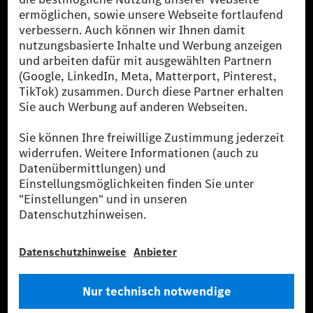
[1] Bilanziell CO₂-neutral bedeutet, dass nicht vermiedene oder nicht
reduzierte CO₂-Emissionen bei der Mercedes-Benz Group durch
zertifizierte Ausgleichsprojekte kompensiert werden.
[2] Renewable Charging ist ein integraler Bestandteil von MB.CHARGE
Public in Europa, den USA, Kanada und China. Sofern an der jeweiligen
Ladestation noch kein Strom aus erneuerbaren Energien vorliegt,
verwendet Renewable Charging Grünstromzertifikate*. Diese stellen
sicher, dass für Ladevorgänge über MB.CHARGE Public eine äquivalente
Strommenge aus erneuerbaren Energien ins Stromnetz eingespeist wird.
Sie stammen ausschließlich aus Wind- und Solarkraftanlagen, die jünger
als sechs Jahre sind.
* Inkl. EKOenergy Ökolabel
* Die angegebenen Werte wurden nach dem vorgeschriebenen
Messverfahren WLTP (Worldwide harmonised Light vehicles Test
Procedure) ermittelt. Die angegebenen Spannweiten beziehen sich auf
den europäischen Markt. Der Energieverbrauch und der CO₂-Ausstoß
eines Pkw sind nicht nur von der effizienten Ausnutzung des Kraftstoffs
bzw. des Energieträgers durch den Pkw, sondern auch vom Fahrstil und
anderen nichttechnischen Faktoren abhängig.
** Der Stromverbrauch wurde auf der Grundlage der VO 692/2008/EG
nach NEFZ ermittelt. Der Stromverbrauch ist abhängig von der
Fahrzeugkonfiguration.
*** Angaben zum Stromverbrauch und zur Reichweite sind vorläufig und
wurden intern nach Maßgabe der Zertifizierungsmethode „WLTP-