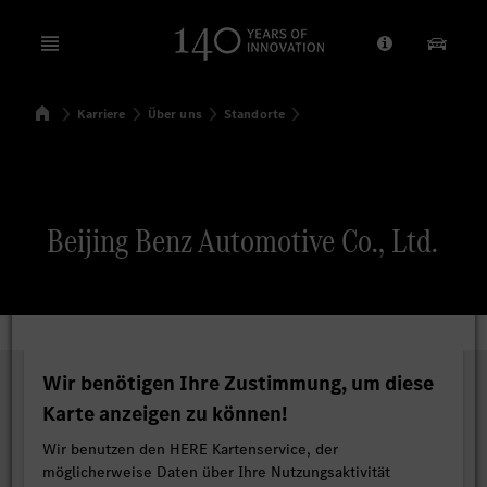
Open menu
Anbieter/Dat
Unsere
Startseite
Karriere
Über uns
Standorte
Suchen
Beijing Benz Automotive Co., Ltd.
Wir benötigen Ihre Zustimmung, um diese
Karte anzeigen zu können!
Wir benutzen den HERE Kartenservice, der
möglicherweise Daten über Ihre Nutzungsaktivität