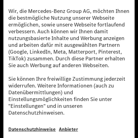
[1] Bilanziell CO₂-neutral bedeutet, dass nicht vermiedene oder nicht
reduzierte CO₂-Emissionen bei der Mercedes-Benz Group durch
zertifizierte Ausgleichsprojekte kompensiert werden.
[2] Renewable Charging ist ein integraler Bestandteil von MB.CHARGE
Public in Europa, den USA, Kanada und China. Sofern an der jeweiligen
Ladestation noch kein Strom aus erneuerbaren Energien vorliegt,
verwendet Renewable Charging Grünstromzertifikate*. Diese stellen
sicher, dass für Ladevorgänge über MB.CHARGE Public eine äquivalente
Strommenge aus erneuerbaren Energien ins Stromnetz eingespeist wird.
Sie stammen ausschließlich aus Wind- und Solarkraftanlagen, die jünger
als sechs Jahre sind.
* Inkl. EKOenergy Ökolabel
* Die angegebenen Werte wurden nach dem vorgeschriebenen
Messverfahren WLTP (Worldwide harmonised Light vehicles Test
Procedure) ermittelt. Die angegebenen Spannweiten beziehen sich auf
den europäischen Markt. Der Energieverbrauch und der CO₂-Ausstoß
eines Pkw sind nicht nur von der effizienten Ausnutzung des Kraftstoffs
bzw. des Energieträgers durch den Pkw, sondern auch vom Fahrstil und
anderen nichttechnischen Faktoren abhängig.
** Der Stromverbrauch wurde auf der Grundlage der VO 692/2008/EG
nach NEFZ ermittelt. Der Stromverbrauch ist abhängig von der