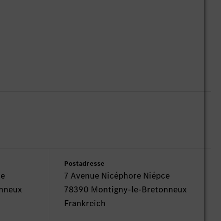
Postadresse
ce
7 Avenue Nicéphore Niépce
onneux
78390 Montigny-le-Bretonneux
Frankreich