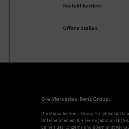
Kontakt Karriere
Offene Stellen
Leider gibt es an unserem Sta
HR-Services
Cédric Betoule
Cedric.betoule@merced
+33 6 07 65 47 24
Die Mercedes-Benz Group.
Die
Mercedes-Benz Group AG
(ehemals
Dai
Unternehmen ein breites Angebot an High
Einheit des Konzerns und übernimmt Kernau