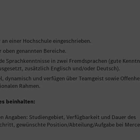
r an einer Hochschule eingeschrieben.
er oben genannten Bereiche.
nde Sprachkenntnisse in zwei Fremdsprachen (gute Kenntn
sgesetzt, zusätzlich Englisch und/oder Deutsch).
bel, dynamisch und verfügen über Teamgeist sowie Offenhei
ationalen Rahmen.
es beinhalten:
n Angaben: Studiengebiet, Verfügbarkeit und Dauer des
chritt, gewünschte Position/Abteilung/Aufgabe bei Merc