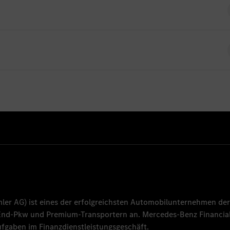
ndort derzeit keine offenen Stellen für Absolventen
es-benz.com
mler AG
) ist eines der erfolgreichsten Automobilunternehmen der
-End-Pkw und Premium-Transportern an.
Mercedes-Benz Financial
fgaben im Finanzdienstleistungsgeschäft.