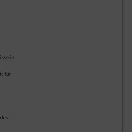
isse in
t für
edes-