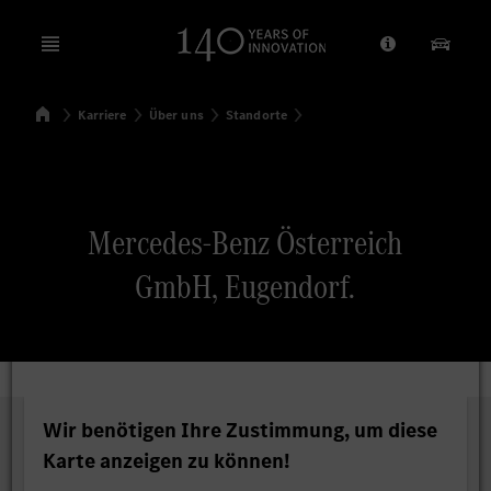
Open menu
Anbieter/Dat
Unsere
Startseite
Karriere
Über uns
Standorte
Suchen
Mercedes-Benz Österreich
GmbH, Eugendorf.
Wir benötigen Ihre Zustimmung, um diese
Karte anzeigen zu können!