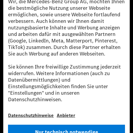
[1] Bilanziell CO₂-neutral bedeutet, dass nicht vermiedene oder nicht
reduzierte CO₂-Emissionen bei der Mercedes-Benz Group durch
zertifizierte Ausgleichsprojekte kompensiert werden.
[2] Renewable Charging ist ein integraler Bestandteil von MB.CHARGE
Public in Europa, den USA, Kanada und China. Sofern an der jeweiligen
Ladestation noch kein Strom aus erneuerbaren Energien vorliegt,
verwendet Renewable Charging Grünstromzertifikate*. Diese stellen
sicher, dass für Ladevorgänge über MB.CHARGE Public eine äquivalente
Strommenge aus erneuerbaren Energien ins Stromnetz eingespeist wird.
Sie stammen ausschließlich aus Wind- und Solarkraftanlagen, die jünger
als sechs Jahre sind.
* Inkl. EKOenergy Ökolabel
* Die angegebenen Werte wurden nach dem vorgeschriebenen
Messverfahren WLTP (Worldwide harmonised Light vehicles Test
Procedure) ermittelt. Die angegebenen Spannweiten beziehen sich auf
den europäischen Markt. Der Energieverbrauch und der CO₂-Ausstoß
eines Pkw sind nicht nur von der effizienten Ausnutzung des Kraftstoffs
bzw. des Energieträgers durch den Pkw, sondern auch vom Fahrstil und
anderen nichttechnischen Faktoren abhängig.
** Der Stromverbrauch wurde auf der Grundlage der VO 692/2008/EG
nach NEFZ ermittelt. Der Stromverbrauch ist abhängig von der
Fahrzeugkonfiguration.