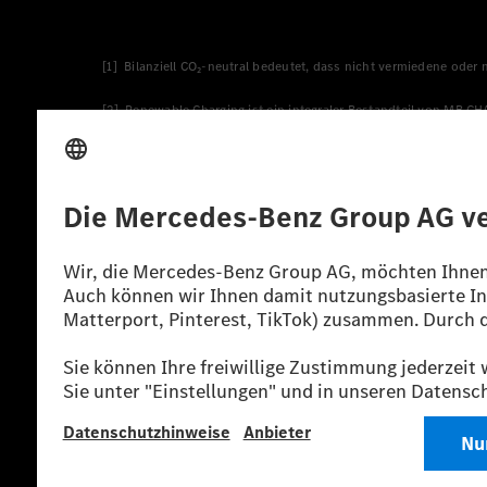
[1] Bilanziell CO₂-neutral bedeutet, dass nicht vermiedene oder
[2] Renewable Charging ist ein integraler Bestandteil von MB.C
verwendet Renewable Charging Grünstromzertifikate*. Diese ste
wird. Sie stammen ausschließlich aus Wind- und Solarkraftanlage
* Inkl. EKOenergy Ökolabel
* Die angegebenen Werte wurden nach dem vorgeschriebenen Mes
europäischen Markt. Der Energieverbrauch und der CO₂-Ausstoß e
anderen nichttechnischen Faktoren abhängig.
** Der Stromverbrauch wurde auf der Grundlage der VO 692/2008
*** Angaben zum Stromverbrauch und zur Reichweite sind vorläuf
einer amtlich anerkannten Prüforganisation noch eine EG-Typg
möglich.