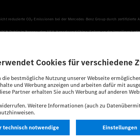
 nicht reduzierte CO₂-Emissionen bei der Mercedes-Benz Group durch zertifizierte
HARGE Public in Europa, den USA, Kanada und China. Sofern an der jeweiligen Lade
llen sicher, dass für Ladevorgänge über MB.CHARGE Public eine äquivalente Strom
n, die jünger als sechs Jahre sind.
sverfahren WLTP (Worldwide harmonised Light vehicles Test Procedure) ermitte
ines Pkw sind nicht nur von der effizienten Ausnutzung des Kraftstoffs bzw. de
/EG nach NEFZ ermittelt. Der Stromverbrauch ist abhängig von der Fahrzeugkonfi
ig und wurden intern nach Maßgabe der Zertifizierungsmethode „WLTP-Prüfverfahre
enehmigung noch eine Konformitätsbescheinigung mit amtlichen Werten vor. Abw