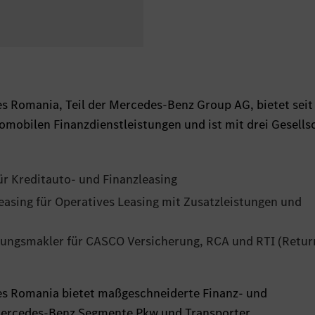
s Romania, Teil der Mercedes-Benz Group AG, bietet sei
mobilen Finanzdienstleistungen und ist mit drei Gesells
r Kreditauto- und Finanzleasing
asing für Operatives Leasing mit Zusatzleistungen und
ungsmakler für CASCO Versicherung, RCA und RTI (Retur
es Romania bietet maßgeschneiderte Finanz- und
Mercedes-Benz Segmente Pkw und Transporter.