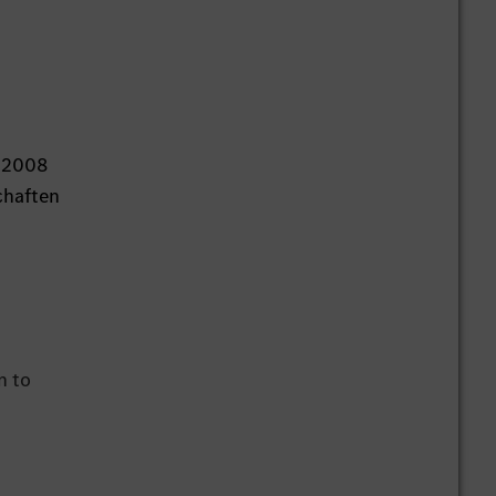
t 2008
chaften
n to