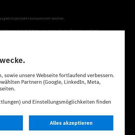
 Ausgleichsprojekte kompensiert werden.
station noch kein Strom aus erneuerbaren Energien vorliegt,
menge aus erneuerbaren Energien ins Stromnetz eingespeist
lt. Die angegebenen Spannweiten beziehen sich auf den
s Energieträgers durch den Pkw, sondern auch vom Fahrstil und
guration.
n“ ermittelt. Es liegen bislang weder bestätigte Werte von
eichungen zwischen den Angaben und den amtlichen Werten sind