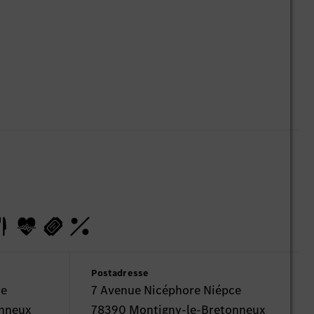
Postadresse
ce
7 Avenue Nicéphore Niépce
onneux
78390 Montigny-le-Bretonneux