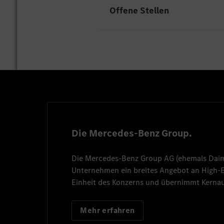
Offene Stellen
Leider gibt es an unserem Sta
HR-Services
Cédric Betoule
Cedric.betoule@merced
+33 6 07 65 47 24
Die Mercedes-Benz Group.
Die
Mercedes-Benz Group AG
(ehemals
Dai
Unternehmen ein breites Angebot an High
Einheit des Konzerns und übernimmt Kernau
Mehr erfahren