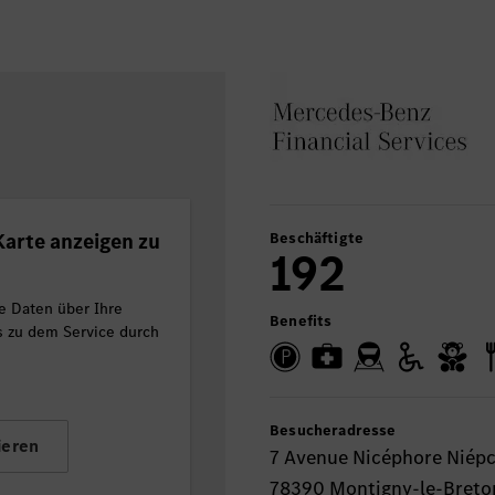
arte anzeigen zu
Beschäftigte
192
e Daten über Ihre
Benefits
ls zu dem Service durch
Besucheradresse
ieren
7 Avenue Nicéphore Niép
78390 Montigny-le-Bret