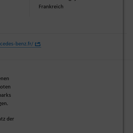
Frankreich
cedes-benz.fr/
enen
boten
parks
gen.
tz der