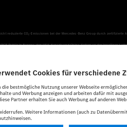
 nicht reduzierte CO₂-Emissionen bei der Mercedes-Benz Group durch zertifizierte
HARGE Public in Europa, den USA, Kanada und China. Sofern an der jeweiligen Lade
llen sicher, dass für Ladevorgänge über MB.CHARGE Public eine äquivalente Strom
n, die jünger als sechs Jahre sind.
sverfahren WLTP (Worldwide harmonised Light vehicles Test Procedure) ermitte
ines Pkw sind nicht nur von der effizienten Ausnutzung des Kraftstoffs bzw. de
/EG nach NEFZ ermittelt. Der Stromverbrauch ist abhängig von der Fahrzeugkonfi
ig und wurden intern nach Maßgabe der Zertifizierungsmethode „WLTP-Prüfverfahre
enehmigung noch eine Konformitätsbescheinigung mit amtlichen Werten vor. Abw