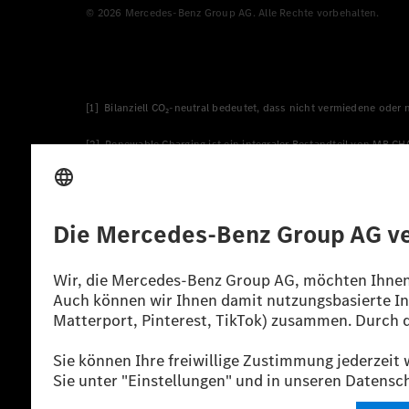
© 2026 Mercedes-Benz Group AG. Alle Rechte vorbehalten.
[1] Bilanziell CO₂-neutral bedeutet, dass nicht vermiedene oder
[2] Renewable Charging ist ein integraler Bestandteil von MB.C
verwendet Renewable Charging Grünstromzertifikate*. Diese ste
wird. Sie stammen ausschließlich aus Wind- und Solarkraftanlage
* Inkl. EKOenergy Ökolabel
* Die angegebenen Werte wurden nach dem vorgeschriebenen Mes
europäischen Markt. Der Energieverbrauch und der CO₂-Ausstoß e
anderen nichttechnischen Faktoren abhängig.
** Der Stromverbrauch wurde auf der Grundlage der VO 692/2008
*** Angaben zum Stromverbrauch und zur Reichweite sind vorläuf
einer amtlich anerkannten Prüforganisation noch eine EG-Typg
möglich.