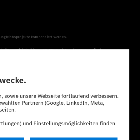
 Ausgleichsprojekte kompensiert werden.
station noch kein Strom aus erneuerbaren Energien vorliegt,
menge aus erneuerbaren Energien ins Stromnetz eingespeist
lt. Die angegebenen Spannweiten beziehen sich auf den
s Energieträgers durch den Pkw, sondern auch vom Fahrstil und
guration.
n“ ermittelt. Es liegen bislang weder bestätigte Werte von
eichungen zwischen den Angaben und den amtlichen Werten sind