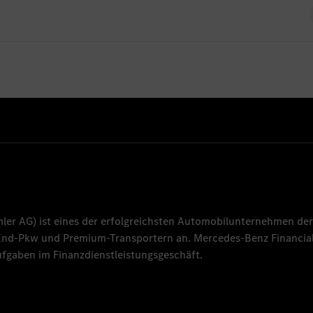
ndort derzeit keine offenen Stellen für Absolventen
es-benz.com
mler AG
) ist eines der erfolgreichsten Automobilunternehmen der
-End-Pkw und Premium-Transportern an.
Mercedes-Benz Financial
fgaben im Finanzdienstleistungsgeschäft.