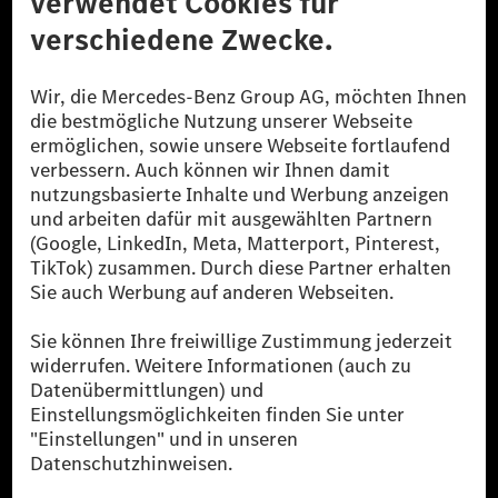
© 2026 Mercedes-Benz Group AG. Alle Rechte vorbehalten.
[1] Bilanziell CO₂-neutral bedeutet, dass nicht vermiedene oder nicht
reduzierte CO₂-Emissionen bei der Mercedes-Benz Group durch
zertifizierte Ausgleichsprojekte kompensiert werden.
[2] Renewable Charging ist ein integraler Bestandteil von MB.CHARGE
Public in Europa, den USA, Kanada und China. Sofern an der jeweiligen
Ladestation noch kein Strom aus erneuerbaren Energien vorliegt,
verwendet Renewable Charging Grünstromzertifikate*. Diese stellen
sicher, dass für Ladevorgänge über MB.CHARGE Public eine äquivalente
Strommenge aus erneuerbaren Energien ins Stromnetz eingespeist wird.
Sie stammen ausschließlich aus Wind- und Solarkraftanlagen, die jünger
als sechs Jahre sind.
* Inkl. EKOenergy Ökolabel
* Die angegebenen Werte wurden nach dem vorgeschriebenen
Messverfahren WLTP (Worldwide harmonised Light vehicles Test
Procedure) ermittelt. Die angegebenen Spannweiten beziehen sich auf
den europäischen Markt. Der Energieverbrauch und der CO₂-Ausstoß
eines Pkw sind nicht nur von der effizienten Ausnutzung des Kraftstoffs
bzw. des Energieträgers durch den Pkw, sondern auch vom Fahrstil und
anderen nichttechnischen Faktoren abhängig.