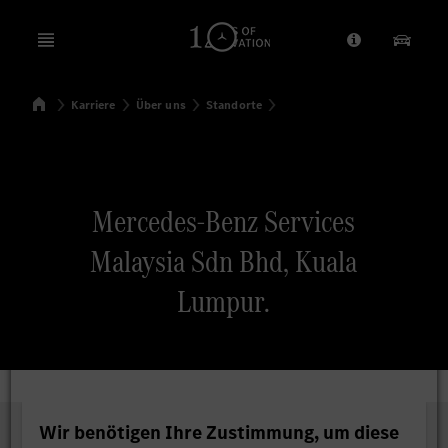
Open menu
Anbieter/Dat
Unsere
Startseite
Karriere
Über uns
Standorte
Suchen
Mercedes-Benz Services
Malaysia Sdn Bhd, Kuala
Lumpur.
Wir benötigen Ihre Zustimmung, um diese