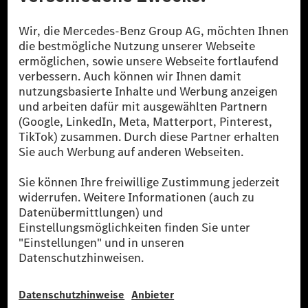
[1] Bilanziell CO₂-neutral bedeutet, dass nicht vermiedene oder nicht
reduzierte CO₂-Emissionen bei der Mercedes-Benz Group durch
zertifizierte Ausgleichsprojekte kompensiert werden.
[2] Renewable Charging ist ein integraler Bestandteil von MB.CHARGE
Public in Europa, den USA, Kanada und China. Sofern an der jeweiligen
Ladestation noch kein Strom aus erneuerbaren Energien vorliegt,
verwendet Renewable Charging Grünstromzertifikate*. Diese stellen
sicher, dass für Ladevorgänge über MB.CHARGE Public eine äquivalente
Strommenge aus erneuerbaren Energien ins Stromnetz eingespeist wird.
Sie stammen ausschließlich aus Wind- und Solarkraftanlagen, die jünger
als sechs Jahre sind.
* Inkl. EKOenergy Ökolabel
* Die angegebenen Werte wurden nach dem vorgeschriebenen
Messverfahren WLTP (Worldwide harmonised Light vehicles Test
Procedure) ermittelt. Die angegebenen Spannweiten beziehen sich auf
den europäischen Markt. Der Energieverbrauch und der CO₂-Ausstoß
eines Pkw sind nicht nur von der effizienten Ausnutzung des Kraftstoffs
bzw. des Energieträgers durch den Pkw, sondern auch vom Fahrstil und
anderen nichttechnischen Faktoren abhängig.
** Der Stromverbrauch wurde auf der Grundlage der VO 692/2008/EG
nach NEFZ ermittelt. Der Stromverbrauch ist abhängig von der