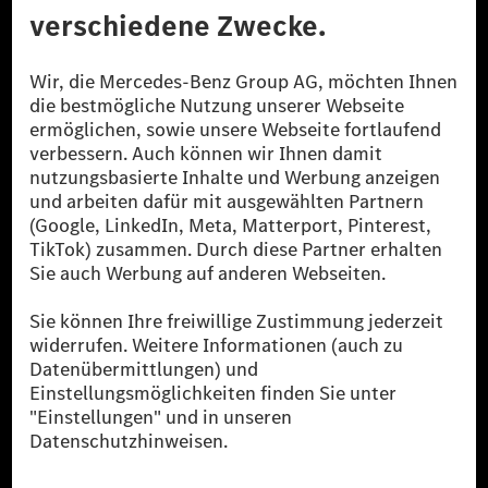
© 2026 Mercedes-Benz Group AG. Alle Rechte vorbehalten.
[1] Bilanziell CO₂-neutral bedeutet, dass nicht vermiedene oder nicht
reduzierte CO₂-Emissionen bei der Mercedes-Benz Group durch
zertifizierte Ausgleichsprojekte kompensiert werden.
[2] Renewable Charging ist ein integraler Bestandteil von MB.CHARGE
Public in Europa, den USA, Kanada und China. Sofern an der jeweiligen
Ladestation noch kein Strom aus erneuerbaren Energien vorliegt,
verwendet Renewable Charging Grünstromzertifikate*. Diese stellen
sicher, dass für Ladevorgänge über MB.CHARGE Public eine äquivalente
Strommenge aus erneuerbaren Energien ins Stromnetz eingespeist wird.
Sie stammen ausschließlich aus Wind- und Solarkraftanlagen, die jünger
als sechs Jahre sind.
* Inkl. EKOenergy Ökolabel
* Die angegebenen Werte wurden nach dem vorgeschriebenen
Messverfahren WLTP (Worldwide harmonised Light vehicles Test
Procedure) ermittelt. Die angegebenen Spannweiten beziehen sich auf
den europäischen Markt. Der Energieverbrauch und der CO₂-Ausstoß
eines Pkw sind nicht nur von der effizienten Ausnutzung des Kraftstoffs
bzw. des Energieträgers durch den Pkw, sondern auch vom Fahrstil und
anderen nichttechnischen Faktoren abhängig.