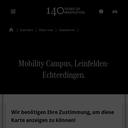
Open menu
Anbieter/Dat
Unsere
Startseite
Karriere
Über uns
Standorte
Suchen
Mobility Campus, Leinfelden-
Echterdingen.
Wir benötigen Ihre Zustimmung, um diese
Karte anzeigen zu können!