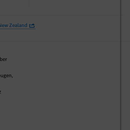
New Zealand
ber
eugen,
z