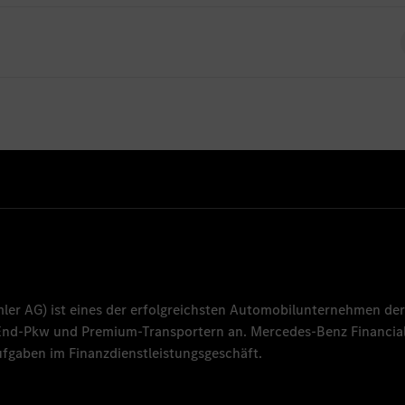
ndort derzeit keine offenen Stellen für Absolventen
mler AG
) ist eines der erfolgreichsten Automobilunternehmen der
-End-Pkw und Premium-Transportern an.
Mercedes-Benz Financial
fgaben im Finanzdienstleistungsgeschäft.