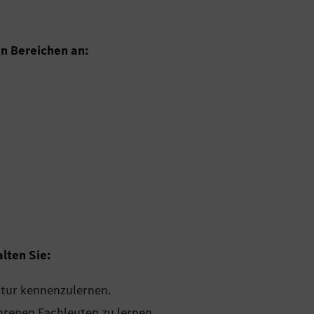
en Bereichen an:
lten Sie:
ltur kennenzulernen.
hrenen Fachleuten zu lernen.