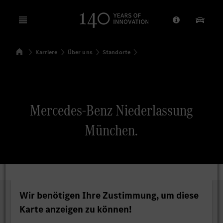
Open menu
Anbieter/Dat
Unsere
Startseite
Karriere
Über uns
Standorte
Suchen
Mercedes-Benz Niederlassung
München.
Wir benötigen Ihre Zustimmung, um diese
Karte anzeigen zu können!