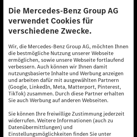
Datenschutz
Lizenzhinweise Dritter
Barrierefreiheit
© 2026 Mercedes-Benz Group AG. Alle Rechte vorbehalten.
[1] Bilanziell CO₂-neutral bedeutet, dass nicht vermiedene oder nicht
reduzierte CO₂-Emissionen bei der Mercedes-Benz Group durch
zertifizierte Ausgleichsprojekte kompensiert werden.
[2] Renewable Charging ist ein integraler Bestandteil von MB.CHARGE
Public in Europa, den USA, Kanada und China. Sofern an der jeweiligen
Ladestation noch kein Strom aus erneuerbaren Energien vorliegt,
verwendet Renewable Charging Grünstromzertifikate*. Diese stellen
sicher, dass für Ladevorgänge über MB.CHARGE Public eine äquivalente
Strommenge aus erneuerbaren Energien ins Stromnetz eingespeist wird.
Sie stammen ausschließlich aus Wind- und Solarkraftanlagen, die jünger
als sechs Jahre sind.
* Inkl. EKOenergy Ökolabel
* Die angegebenen Werte wurden nach dem vorgeschriebenen
Messverfahren WLTP (Worldwide harmonised Light vehicles Test
Procedure) ermittelt. Die angegebenen Spannweiten beziehen sich auf