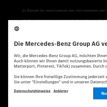
[1] Bilanziell CO₂-neutral bedeutet, dass nicht vermiedene oder
[2] Renewable Charging ist ein integraler Bestandteil von MB.C
verwendet Renewable Charging Grünstromzertifikate*. Diese ste
wird. Sie stammen ausschließlich aus Wind- und Solarkraftanlage
* Inkl. EKOenergy Ökolabel
* Die angegebenen Werte wurden nach dem vorgeschriebenen Mes
europäischen Markt. Der Energieverbrauch und der CO₂-Ausstoß e
anderen nichttechnischen Faktoren abhängig.
** Der Stromverbrauch wurde auf der Grundlage der VO 692/2008
*** Angaben zum Stromverbrauch und zur Reichweite sind vorläuf
einer amtlich anerkannten Prüforganisation noch eine EG-Typg
möglich.