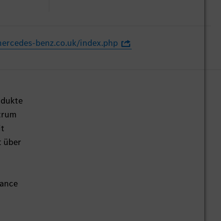
.mercedes-benz.co.uk/index.php
odukte
ntrum
it
t über
mance