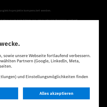
 Ausgleichsprojekte kompensiert werden.
station noch kein Strom aus erneuerbaren Energien vorliegt,
menge aus erneuerbaren Energien ins Stromnetz eingespeist
lt. Die angegebenen Spannweiten beziehen sich auf den
s Energieträgers durch den Pkw, sondern auch vom Fahrstil und
guration.
n“ ermittelt. Es liegen bislang weder bestätigte Werte von
eichungen zwischen den Angaben und den amtlichen Werten sind