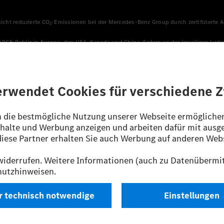
 nicht reduzierte CO₂-Emissionen bei der Mercedes-Benz Group durch zertifizierte
HARGE Public in Europa, den USA, Kanada und China. Sofern an der jeweiligen Lade
llen sicher, dass für Ladevorgänge über MB.CHARGE Public eine äquivalente Strom
n, die jünger als sechs Jahre sind.
sverfahren WLTP (Worldwide harmonised Light vehicles Test Procedure) ermitte
ines Pkw sind nicht nur von der effizienten Ausnutzung des Kraftstoffs bzw. de
/EG nach NEFZ ermittelt. Der Stromverbrauch ist abhängig von der Fahrzeugkonfi
ig und wurden intern nach Maßgabe der Zertifizierungsmethode „WLTP-Prüfverfahre
enehmigung noch eine Konformitätsbescheinigung mit amtlichen Werten vor. Abw