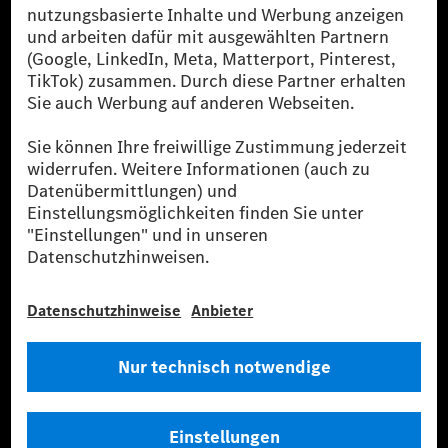
[2] Renewable Charging ist ein integraler Bestandteil von MB.CHARGE
Public in Europa, den USA, Kanada und China. Sofern an der jeweiligen
Ladestation noch kein Strom aus erneuerbaren Energien vorliegt,
verwendet Renewable Charging Grünstromzertifikate*. Diese stellen
sicher, dass für Ladevorgänge über MB.CHARGE Public eine äquivalente
Strommenge aus erneuerbaren Energien ins Stromnetz eingespeist wird.
Sie stammen ausschließlich aus Wind- und Solarkraftanlagen, die jünger
als sechs Jahre sind.
* Inkl. EKOenergy Ökolabel
* Die angegebenen Werte wurden nach dem vorgeschriebenen
Messverfahren WLTP (Worldwide harmonised Light vehicles Test
Procedure) ermittelt. Die angegebenen Spannweiten beziehen sich auf
den europäischen Markt. Der Energieverbrauch und der CO₂-Ausstoß
eines Pkw sind nicht nur von der effizienten Ausnutzung des Kraftstoffs
bzw. des Energieträgers durch den Pkw, sondern auch vom Fahrstil und
anderen nichttechnischen Faktoren abhängig.
** Der Stromverbrauch wurde auf der Grundlage der VO 692/2008/EG
nach NEFZ ermittelt. Der Stromverbrauch ist abhängig von der
Fahrzeugkonfiguration.
*** Angaben zum Stromverbrauch und zur Reichweite sind vorläufig und
wurden intern nach Maßgabe der Zertifizierungsmethode „WLTP-
Prüfverfahren“ ermittelt. Es liegen bislang weder bestätigte Werte von
einer amtlich anerkannten Prüforganisation noch eine EG-
Typgenehmigung noch eine Konformitätsbescheinigung mit amtlichen