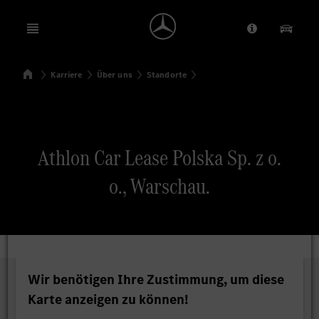
Open menu
Anbieter/Dat
Unsere
Startseite
Karriere
Über uns
Standorte
Suchen
Athlon Car Lease Polska Sp. z o.
o., Warschau.
Wir benötigen Ihre Zustimmung, um diese
Karte anzeigen zu können!