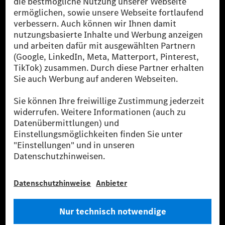
[1] Bilanziell CO₂-neutral bedeutet, dass nicht vermiedene oder nicht
reduzierte CO₂-Emissionen bei der Mercedes-Benz Group durch
zertifizierte Ausgleichsprojekte kompensiert werden.
[2] Renewable Charging ist ein integraler Bestandteil von MB.CHARGE
Public in Europa, den USA, Kanada und China. Sofern an der jeweiligen
Ladestation noch kein Strom aus erneuerbaren Energien vorliegt,
verwendet Renewable Charging Grünstromzertifikate*. Diese stellen
sicher, dass für Ladevorgänge über MB.CHARGE Public eine äquivalente
Strommenge aus erneuerbaren Energien ins Stromnetz eingespeist wird.
Sie stammen ausschließlich aus Wind- und Solarkraftanlagen, die jünger
als sechs Jahre sind.
* Inkl. EKOenergy Ökolabel
* Die angegebenen Werte wurden nach dem vorgeschriebenen
Messverfahren WLTP (Worldwide harmonised Light vehicles Test
Procedure) ermittelt. Die angegebenen Spannweiten beziehen sich auf
den europäischen Markt. Der Energieverbrauch und der CO₂-Ausstoß
eines Pkw sind nicht nur von der effizienten Ausnutzung des Kraftstoffs
bzw. des Energieträgers durch den Pkw, sondern auch vom Fahrstil und
anderen nichttechnischen Faktoren abhängig.
** Der Stromverbrauch wurde auf der Grundlage der VO 692/2008/EG
nach NEFZ ermittelt. Der Stromverbrauch ist abhängig von der
Fahrzeugkonfiguration.
*** Angaben zum Stromverbrauch und zur Reichweite sind vorläufig und
wurden intern nach Maßgabe der Zertifizierungsmethode „WLTP-