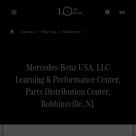
Open menu
Anbieter/Dat
Unsere
Startseite
Karriere
Über uns
Standorte
Suchen
Mercedes-Benz USA, LLC
Learning & Performance Center,
Parts Distribution Center,
Robbinsville, NJ.