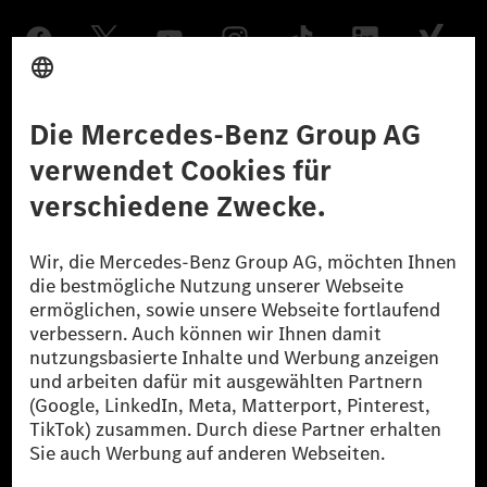
Anbieter
Rechtliche Hinweise
Einstellungen
Datenschutz
Lizenzhinweise Dritter
Barrierefreiheit
© 2026 Mercedes-Benz Group AG. Alle Rechte vorbehalten.
[1] Bilanziell CO₂-neutral bedeutet, dass nicht vermiedene oder nicht
reduzierte CO₂-Emissionen bei der Mercedes-Benz Group durch
zertifizierte Ausgleichsprojekte kompensiert werden.
[2] Renewable Charging ist ein integraler Bestandteil von MB.CHARGE
Public in Europa, den USA, Kanada und China. Sofern an der jeweiligen
Ladestation noch kein Strom aus erneuerbaren Energien vorliegt,
verwendet Renewable Charging Grünstromzertifikate*. Diese stellen
sicher, dass für Ladevorgänge über MB.CHARGE Public eine äquivalente
Strommenge aus erneuerbaren Energien ins Stromnetz eingespeist wird.
Sie stammen ausschließlich aus Wind- und Solarkraftanlagen, die jünger