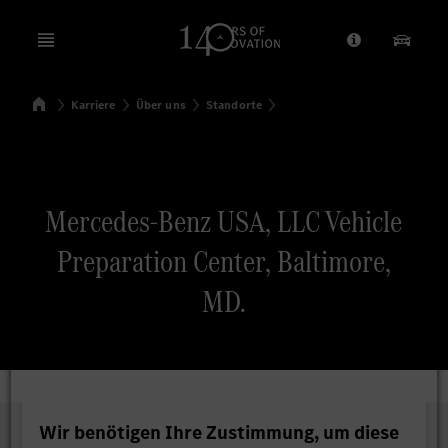
Open menu
Anbieter/Dat
Unsere
Startseite
Karriere
Über uns
Standorte
Suchen
Mercedes-Benz USA, LLC Vehicle
Preparation Center, Baltimore,
MD.
Wir benötigen Ihre Zustimmung, um diese