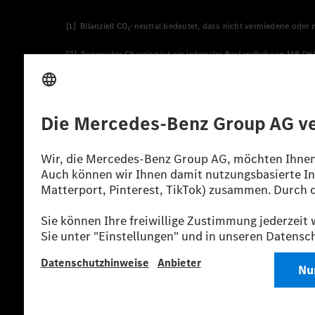
[1] Bilanziell CO₂-neutral bedeutet, dass nicht vermiedene oder
[2] Renewable Charging ist ein integraler Bestandteil von MB.C
verwendet Renewable Charging Grünstromzertifikate*. Diese ste
wird. Sie stammen ausschließlich aus Wind- und Solarkraftanlage
* Inkl. EKOenergy Ökolabel
* Die angegebenen Werte wurden nach dem vorgeschriebenen Mes
europäischen Markt. Der Energieverbrauch und der CO₂-Ausstoß e
anderen nichttechnischen Faktoren abhängig.
** Der Stromverbrauch wurde auf der Grundlage der VO 692/2008
*** Angaben zum Stromverbrauch und zur Reichweite sind vorläuf
einer amtlich anerkannten Prüforganisation noch eine EG-Typg
möglich.