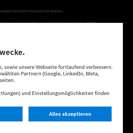
 Ausgleichsprojekte kompensiert werden.
station noch kein Strom aus erneuerbaren Energien vorliegt,
menge aus erneuerbaren Energien ins Stromnetz eingespeist
lt. Die angegebenen Spannweiten beziehen sich auf den
s Energieträgers durch den Pkw, sondern auch vom Fahrstil und
guration.
n“ ermittelt. Es liegen bislang weder bestätigte Werte von
eichungen zwischen den Angaben und den amtlichen Werten sind