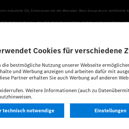
 nicht reduzierte CO₂-Emissionen bei der Mercedes-Benz Group durch zertifizierte
HARGE Public in Europa, den USA, Kanada und China. Sofern an der jeweiligen Lade
llen sicher, dass für Ladevorgänge über MB.CHARGE Public eine äquivalente Strom
n, die jünger als sechs Jahre sind.
sverfahren WLTP (Worldwide harmonised Light vehicles Test Procedure) ermitte
ines Pkw sind nicht nur von der effizienten Ausnutzung des Kraftstoffs bzw. de
/EG nach NEFZ ermittelt. Der Stromverbrauch ist abhängig von der Fahrzeugkonfi
ig und wurden intern nach Maßgabe der Zertifizierungsmethode „WLTP-Prüfverfahre
enehmigung noch eine Konformitätsbescheinigung mit amtlichen Werten vor. Abw