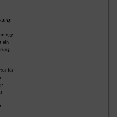
klung
hnology
t ein
erung
tur für
r
er
s.
n