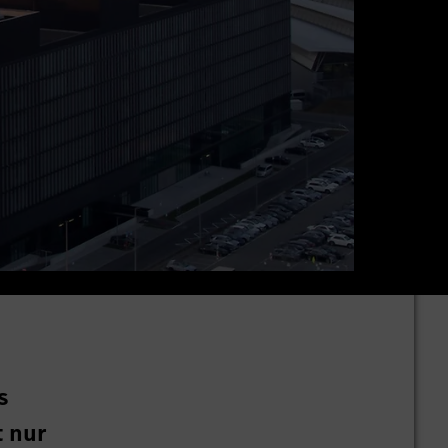
s
 nur