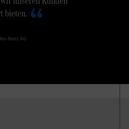
ss wir unseren Kunden
t bieten.
edes-Benz AG