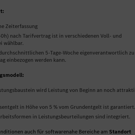
t:
ne Zeiterfassung
0h) nach Tarifvertrag ist in verschiedenen Voll- und
i wählbar.
r durchschnittlichen 5-Tage-Woche eigenverantwortlich zu
tag einbezogen werden kann.
ngsmodell:
istungsbaustein wird Leistung von Beginn an noch attrakt
sentgelt in Höhe von 5 % vom Grundentgelt ist garantiert
rbeitsformen in Leistungsbeurteilungen sind integriert.
 Konditionen auch für softwarenahe Bereiche am
Standort