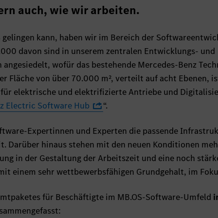
rn auch, wie wir arbeiten.
gelingen kann, haben wir im Bereich der Softwareentwic
1.000 davon sind in unserem zentralen Entwicklungs- und
en angesiedelt, wofür das bestehende Mercedes-Benz Tec
r Fläche von über 70.000 m², verteilt auf acht Ebenen, is
r elektrische und elektrifizierte Antriebe und Digitalisi
 Electric Software Hub
“.
ftware-Expertinnen und Experten die passende Infrastruk
it. Darüber hinaus stehen mit den neuen Konditionen meh
ung in der Gestaltung der Arbeitszeit und eine noch stärk
 mit einem sehr wettbewerbsfähigen Grundgehalt, im Foku
samtpaketes für Beschäftigte im MB.OS-Software-Umfeld
i
zusammengefasst: