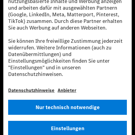
[2] Renewable Charging ist ein integraler Bestandteil von MB.CHARGE
Public in Europa, den USA, Kanada und China. Sofern an der jeweiligen
Ladestation noch kein Strom aus erneuerbaren Energien vorliegt,
verwendet Renewable Charging Grünstromzertifikate*. Diese stellen
sicher, dass für Ladevorgänge über MB.CHARGE Public eine äquivalente
Strommenge aus erneuerbaren Energien ins Stromnetz eingespeist wird.
Sie stammen ausschließlich aus Wind- und Solarkraftanlagen, die jünger
als sechs Jahre sind.
* Inkl. EKOenergy Ökolabel
* Die angegebenen Werte wurden nach dem vorgeschriebenen
Messverfahren WLTP (Worldwide harmonised Light vehicles Test
Procedure) ermittelt. Die angegebenen Spannweiten beziehen sich auf
den europäischen Markt. Der Energieverbrauch und der CO₂-Ausstoß
eines Pkw sind nicht nur von der effizienten Ausnutzung des Kraftstoffs
bzw. des Energieträgers durch den Pkw, sondern auch vom Fahrstil und
anderen nichttechnischen Faktoren abhängig.
** Der Stromverbrauch wurde auf der Grundlage der VO 692/2008/EG
nach NEFZ ermittelt. Der Stromverbrauch ist abhängig von der
Fahrzeugkonfiguration.
*** Angaben zum Stromverbrauch und zur Reichweite sind vorläufig und
wurden intern nach Maßgabe der Zertifizierungsmethode „WLTP-
Prüfverfahren“ ermittelt. Es liegen bislang weder bestätigte Werte von
einer amtlich anerkannten Prüforganisation noch eine EG-
Typgenehmigung noch eine Konformitätsbescheinigung mit amtlichen
Werten vor. Abweichungen zwischen den Angaben und den amtlichen