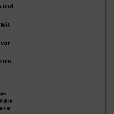
n und
 Mit
 vor
arum
 um
önlich
Warum