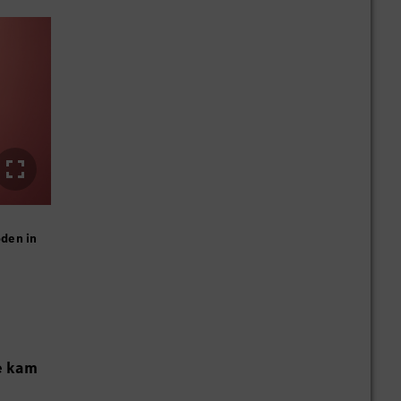
den in
e kam