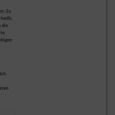
en. Zu
 heißt,
 die
rte
iligen
Ich
tzten