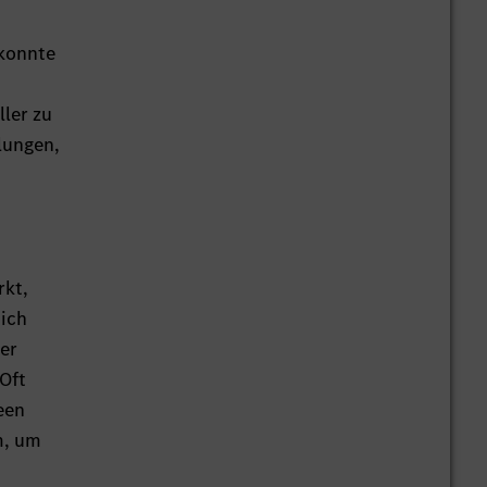
 konnte
ler zu
lungen,
rkt,
ich
ner
Oft
een
m, um