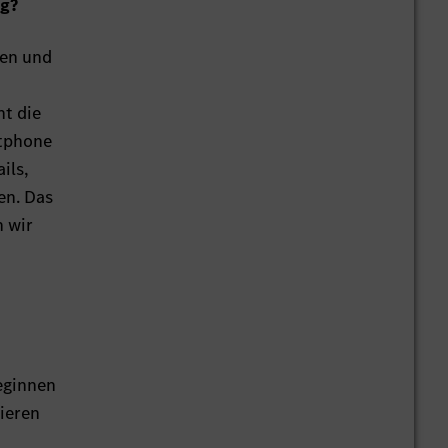
ig?
nen und
u
nt die
rtphone
ils,
en. Das
n wir
eginnen
ieren
t