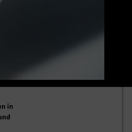
n in
und
-