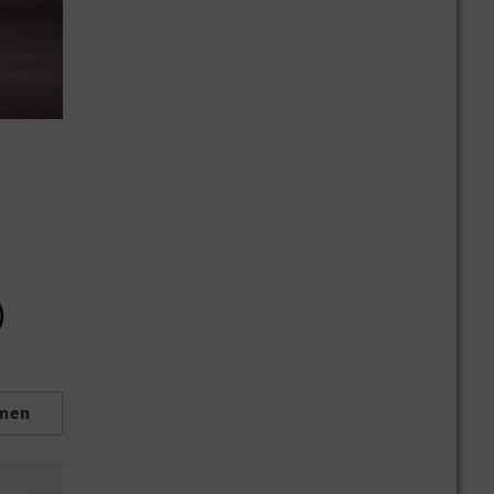
)
fnen