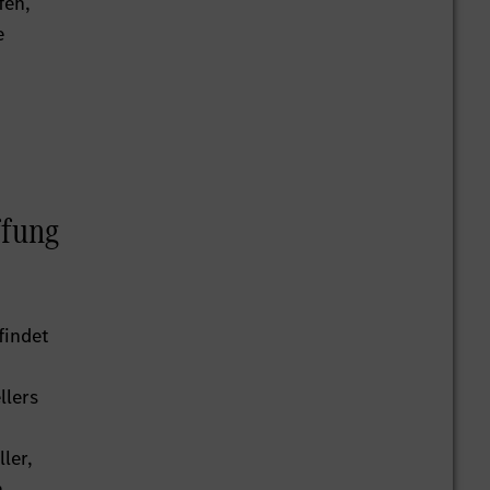
fen,
e
ffung
findet
llers
ler,
n