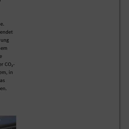
e.
wendet
rung
inem
e
er CO₂-
em, in
as
en.