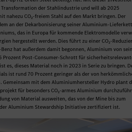
Transformation der Stahlindustrie und will ab 2025
t nahezu CO₂-freiem Stahl auf den Markt bringen. Der
dem an der Dekarbonisierung seiner Aluminium-Lieferkett
miniums, das in Europa für kommende Elektromodelle ver
rgien hergestellt werden. Dies führt zu einer CO₂-Reduzie
s-Benz hat außerdem damit begonnen, Aluminium von se
5 Prozent Post-Consumer-Schrott für sicherheitsrelevant
 ist es, dieses Material noch in 2023 in Serie zu bringen. D
ls ist rund 70 Prozent geringer als der von herkömmlich
 Gemeinsam mit dem Aluminiumhersteller Hydro plant d
tprojekt für besonders CO₂-armes Aluminium durchzuführ
ung von Material ausweiten, das von der Mine bis zum
er Aluminium Stewardship Initiative zertifiziert ist.