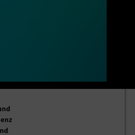
und
Benz
und