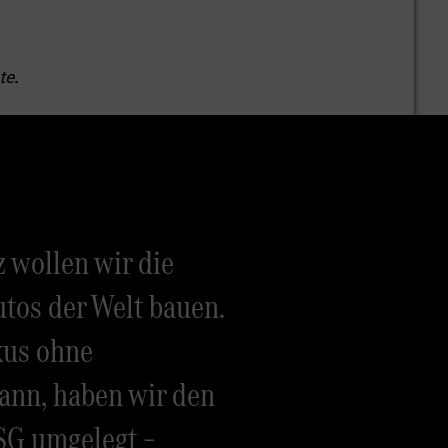
te.
 wollen wir die
tos der Welt bauen.
xus ohne
ann, haben wir den
SG umgelegt –