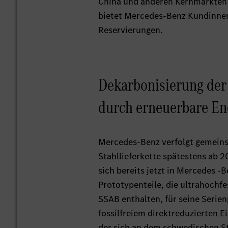
China und anderen Kernmärkten e
bietet Mercedes-Benz Kundinnen 
Reservierungen.
Dekarbonisierung der
durch erneuerbare En
Mercedes-Benz verfolgt gemeinsa
Stahllieferkette spätestens ab 2
sich bereits jetzt in Mercedes 
Prototypenteile, die ultrahochf
SSAB enthalten, für seine Serie
fossilfreiem direktreduzierten 
der sich an dem schwedischen Sta