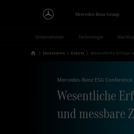
Suchen
Unternehmen
Technologie
Nachhal
Startseite
Investoren
Events
Wesentliche Erfolge 
Mercedes-Benz ESG Conference
Wesentliche Erf
und messbare Zi