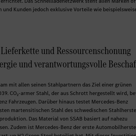
rrichtet. Das Schnellladenetzwerk steht allen Marken of
und Kunden jedoch exklusive Vorteile wie beispielsweis
 Lieferkette und Ressourcenschonung
ergie und verantwortungsvolle Bescha
m mit allen seinen Stahlpartnern das Ziel einer grünen
039. CO₂-armer Stahl, der aus Schrott hergestellt wird, be
-Benz Fahrzeugen. Darüber hinaus testet Mercedes-Benz
esten martensitischen Stahl des schwedischen Stahlherste
nproduktion. Das Material von SSAB basiert auf nahezu
Eisen. Zudem ist Mercedes-Benz der erste Automobilherstel
rt-up H2 Green Steel beteiligt hat. Mit dieser Investitio