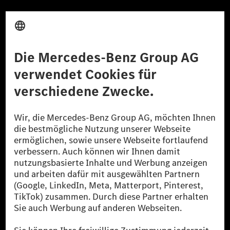
Anbieter
Rechtliche Hinweise
Einstellungen
Datenschutz
Lizenzhinweise Dritter
Barrierefreiheit
© 2026 Mercedes-Benz Group AG. Alle Rechte vorbehalten.
[1] Bilanziell CO₂-neutral bedeutet, dass nicht vermiedene oder nicht
reduzierte CO₂-Emissionen bei der Mercedes-Benz Group durch
zertifizierte Ausgleichsprojekte kompensiert werden.
[2] Renewable Charging ist ein integraler Bestandteil von MB.CHARGE
Public in Europa, den USA, Kanada und China. Sofern an der jeweiligen
Ladestation noch kein Strom aus erneuerbaren Energien vorliegt,
verwendet Renewable Charging Grünstromzertifikate*. Diese stellen
sicher, dass für Ladevorgänge über MB.CHARGE Public eine äquivalente
Strommenge aus erneuerbaren Energien ins Stromnetz eingespeist wird.
Sie stammen ausschließlich aus Wind- und Solarkraftanlagen, die jünger
als sechs Jahre sind.
* Inkl. EKOenergy Ökolabel
* Die angegebenen Werte wurden nach dem vorgeschriebenen