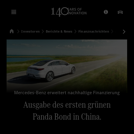
Open menu
Anbieter/Dat
Unsere
Startseite
Investoren
Berichte & News
Finanznachrichten
Ausgabe de
Suchen
Mercedes-Benz erweitert nachhaltige Finanzierung
Ausgabe des ersten grünen
Panda Bond in China.