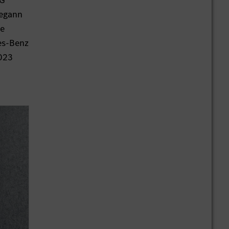
MG
begann
te
es-Benz
023