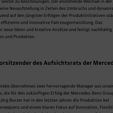
z weiter zu beschleunigen. Der anstehende Wechsel in der
r eine Neuaufstellung in Zeiten des Umbruchs und dynami
nd auf den jüngsten Erfolgen der Produktinitiativen stä
 effiziente und innovative Fahrzeugentwicklung. Das
 neue Ideen und kreative Ansätze und festigt nachhaltig 
on und Produkten.
orsitzender des Aufsichtsrats der Merce
chiebe übernehmen zwei hervorragende Manager aus unse
s, die für den zukünftigen Erfolg der Mercedes-Benz Grou
örg Burzer hat in den letzten Jahren die Produktion bei
nsequenz und einem klaren Fokus auf Innovation, Flexibil