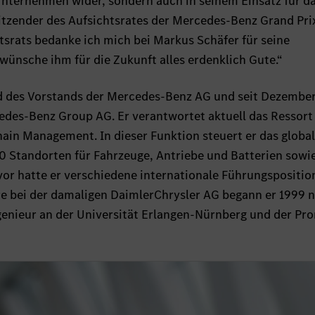
nternehmen wider, sondern auch in seinem Einsatz für d
tzender des Aufsichtsrates der Mercedes-Benz Grand Prix
srats bedanke ich mich bei Markus Schäfer für seine
ünsche ihm für die Zukunft alles erdenklich Gute.“
ied des Vorstands der Mercedes-Benz AG und seit Dezembe
edes-Benz Group AG. Er verantwortet aktuell das Ressort
hain Management. In dieser Funktion steuert er das globa
 Standorten für Fahrzeuge, Antriebe und Batterien sowie
vor hatte er verschiedene internationale Führungspositio
e bei der damaligen DaimlerChrysler AG begann er 1999 
genieur an der Universität Erlangen-Nürnberg und der Pr