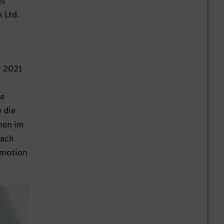
as
 Ltd.
r 2021
le
 die
nen im
nach
omotion