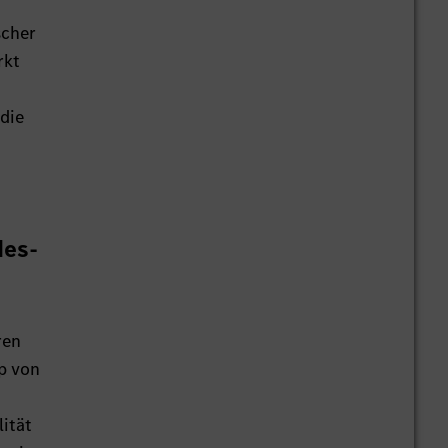
scher
rkt
die
des-
ren
p von
ität