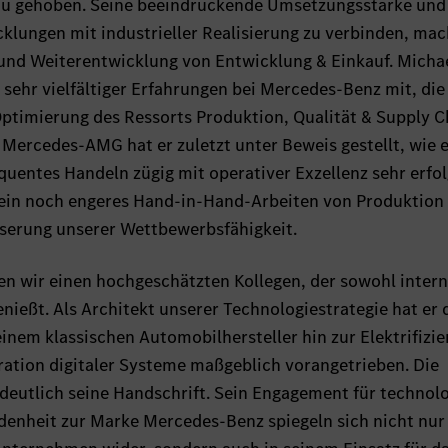
eau gehoben. Seine beeindruckende Umsetzungsstärke und
cklungen mit industrieller Realisierung zu verbinden, ma
g und Weiterentwicklung von Entwicklung & Einkauf. Micha
 sehr vielfältiger Erfahrungen bei Mercedes-Benz mit, die 
ptimierung des Ressorts Produktion, Qualität & Supply C
Mercedes-AMG hat er zuletzt unter Beweis gestellt, wie e
uentes Handeln zügig mit operativer Exzellenz sehr erfol
 ein noch engeres Hand-in-Hand-Arbeiten von Produktion
sserung unserer Wettbewerbsfähigkeit.
n wir einen hochgeschätzten Kollegen, der sowohl intern
nießt. Als Architekt unserer Technologiestrategie hat er 
nem klassischen Automobilhersteller hin zur Elektrifizi
gration digitaler Systeme maßgeblich vorangetrieben. Die
 deutlich seine Handschrift. Sein Engagement für technol
ndenheit zur Marke Mercedes-Benz spiegeln sich nicht nur