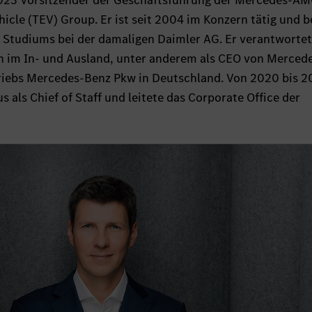
 2023 Vorsitzender der Geschäftsführung der Mercedes-A
icle (TEV) Group. Er ist seit 2004 im Konzern tätig und 
 Studiums bei der damaligen Daimler AG. Er verantworte
n im In- und Ausland, unter anderem als CEO von Merced
riebs Mercedes-Benz Pkw in Deutschland. Von 2020 bis 2
s als Chief of Staff und leitete das Corporate Office der