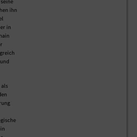
 seine
chen ihn
el
er in
hain
r
greich
 und
 als
den
erung
ogische
 in