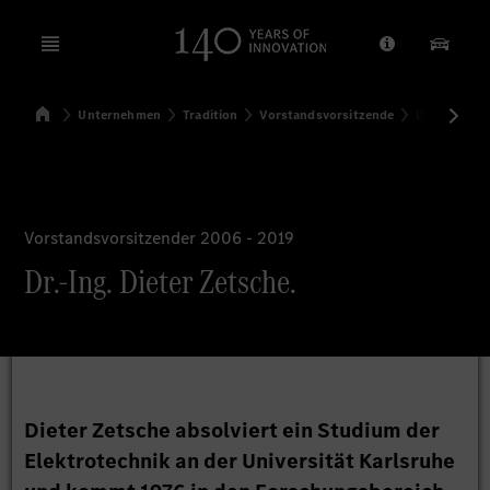
Open menu
Anbieter/Dat
Unsere
Startseite
Unternehmen
Tradition
Vorstandsvorsitzende
Dr.-Ing. Die
Suchen
Vorstandsvorsitzender 2006 - 2019
Dr.-Ing. Dieter Zetsche.
Dieter Zetsche absolviert ein Studium der
Elektrotechnik an der Universität Karlsruhe