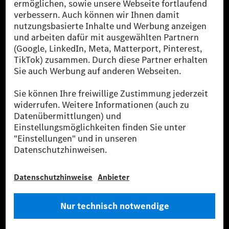
reduzierte CO₂-Emissionen bei der Mercedes-Benz Group durch
zertifizierte Ausgleichsprojekte kompensiert werden.
[2] Renewable Charging ist ein integraler Bestandteil von MB.CHARGE
Public in Europa, den USA, Kanada und China. Sofern an der jeweiligen
Ladestation noch kein Strom aus erneuerbaren Energien vorliegt,
verwendet Renewable Charging Grünstromzertifikate*. Diese stellen
sicher, dass für Ladevorgänge über MB.CHARGE Public eine äquivalente
Strommenge aus erneuerbaren Energien ins Stromnetz eingespeist wird.
Sie stammen ausschließlich aus Wind- und Solarkraftanlagen, die jünger
als sechs Jahre sind.
* Inkl. EKOenergy Ökolabel
* Die angegebenen Werte wurden nach dem vorgeschriebenen
Messverfahren WLTP (Worldwide harmonised Light vehicles Test
Procedure) ermittelt. Die angegebenen Spannweiten beziehen sich auf
den europäischen Markt. Der Energieverbrauch und der CO₂-Ausstoß
eines Pkw sind nicht nur von der effizienten Ausnutzung des Kraftstoffs
bzw. des Energieträgers durch den Pkw, sondern auch vom Fahrstil und
anderen nichttechnischen Faktoren abhängig.
** Der Stromverbrauch wurde auf der Grundlage der VO 692/2008/EG
nach NEFZ ermittelt. Der Stromverbrauch ist abhängig von der
Fahrzeugkonfiguration.
*** Angaben zum Stromverbrauch und zur Reichweite sind vorläufig und
wurden intern nach Maßgabe der Zertifizierungsmethode „WLTP-
Prüfverfahren“ ermittelt. Es liegen bislang weder bestätigte Werte von