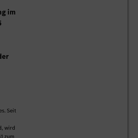
ng im
5
der
s. Seit
d, wird
41 zum