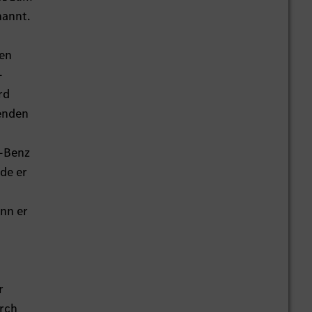
nannt.
men
-
rd
henden
r-Benz
de er
ann er
r
urch