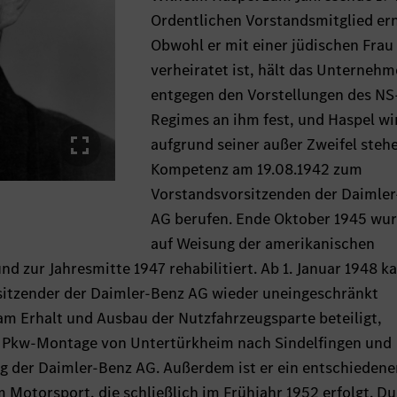
Ordentlichen Vorstandsmitglied er
Obwohl er mit einer jüdischen Frau
verheiratet ist, hält das Unterneh
entgegen den Vorstellungen des NS
Regimes an ihm fest, und Haspel wi
aufgrund seiner außer Zweifel ste
Kompetenz am 19.08.1942 zum
Vorstandsvorsitzenden der Daimle
AG berufen. Ende Oktober 1945 wur
auf Weisung der amerikanischen
 zur Jahresmitte 1947 rehabilitiert. Ab 1. Januar 1948 k
sitzender der Daimler-Benz AG wieder uneingeschränkt
m Erhalt und Ausbau der Nutzfahrzeugsparte beteiligt,
r Pkw-Montage von Untertürkheim nach Sindelfingen und
ng der Daimler-Benz AG. Außerdem ist er ein entschiedene
 Motorsport, die schließlich im Frühjahr 1952 erfolgt. D