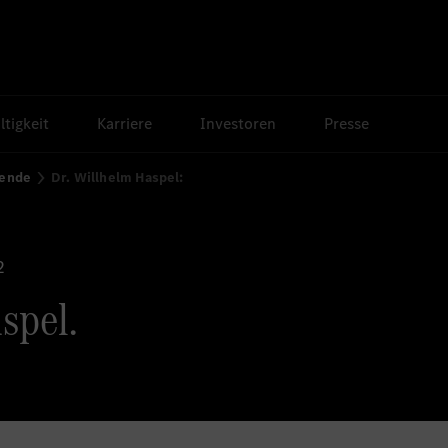
tigkeit
Karriere
Investoren
Presse
zende
Dr. Willhelm Haspel:
2
spel.