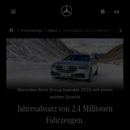
Open menu
Anbieter/Dat
Unsere
Startseite
Unternehmen
News
Jahresabsatz von 2,4 Millionen Fahrzeug
Suchen
Mercedes-Benz Group beendet 2024 mit einem
soliden Quartal
Jahresabsatz von 2,4 Millionen
Fahrzeugen.