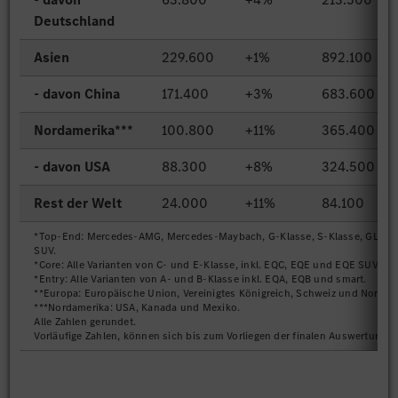
Deutschland
Asien
229.600
+1%
892.100
- davon China
171.400
+3%
683.600
Nordamerika***
100.800
+11%
365.400
- davon USA
88.300
+8%
324.500
Rest der Welt
24.000
+11%
84.100
*Top-End: Mercedes-AMG, Mercedes-Maybach, G-Klasse, S-Klasse, GLS, 
SUV.
*Core: Alle Varianten von C- und E-Klasse, inkl. EQC, EQE und EQE SUV.
*Entry: Alle Varianten von A- und B-Klasse inkl. EQA, EQB und smart.
**Europa: Europäische Union, Vereinigtes Königreich, Schweiz und Norweg
***Nordamerika: USA, Kanada und Mexiko.
Alle Zahlen gerundet.
Vorläufige Zahlen, können sich bis zum Vorliegen der finalen Auswertung 