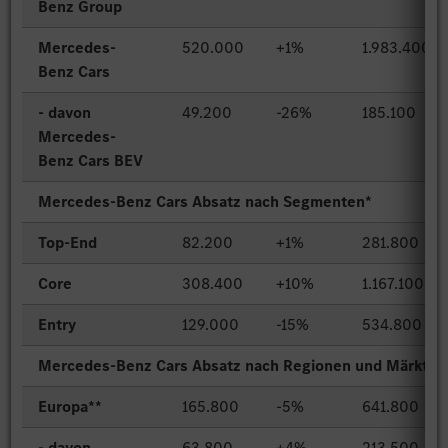
Benz Group
Mercedes-
520.000
+1%
1.983.400
Benz Cars
- davon
49.200
-26%
185.100
Mercedes-
Benz Cars BEV
Mercedes-Benz Cars Absatz nach Segmenten*
Top-End
82.200
+1%
281.800
Core
308.400
+10%
1.167.100
Entry
129.000
-15%
534.800
Mercedes-Benz Cars Absatz nach Regionen und Märkten
Europa**
165.800
-5%
641.800
- davon
63.800
+4%
213.500