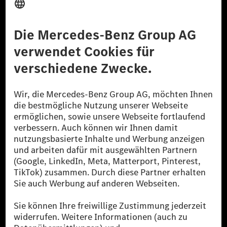
Anbieter
Rechtliche Hinweise
Einstellungen
Datenschutz
Lizenzhinweise Dritter
Barrierefreiheit
© 2026 Mercedes-Benz Group AG. Alle Rechte vorbehalten.
[1] Bilanziell CO₂-neutral bedeutet, dass nicht vermiedene oder nicht
reduzierte CO₂-Emissionen bei der Mercedes-Benz Group durch
zertifizierte Ausgleichsprojekte kompensiert werden.
[2] Renewable Charging ist ein integraler Bestandteil von MB.CHARGE
Public in Europa, den USA, Kanada und China. Sofern an der jeweiligen
Ladestation noch kein Strom aus erneuerbaren Energien vorliegt,
verwendet Renewable Charging Grünstromzertifikate*. Diese stellen
sicher, dass für Ladevorgänge über MB.CHARGE Public eine äquivalente
Strommenge aus erneuerbaren Energien ins Stromnetz eingespeist wird.
Sie stammen ausschließlich aus Wind- und Solarkraftanlagen, die jünger
als sechs Jahre sind.
* Inkl. EKOenergy Ökolabel
* Die angegebenen Werte wurden nach dem vorgeschriebenen