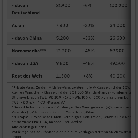
- davon
31.900
-6%
103.200
Deutschland
Asien
7.800
-22%
34.000
- davon China
5.200
-33%
26.600
Nordamerika***
12.200
-45%
59.900
- davon USA
9.800
-48%
49.500
Rest der Welt
11.300
+8%
40.200
*Private Vans: Zu den Midsize-Vans gehören die V-Klasse und der EQV, zu 
kleinen Vans die T-Klasse und der EQT 200 Standardlänge (kombinierter
Stromverbrauch (WLTP): 20,9 - 19,3 kWh/100 km; CO₂-Emissionen kombini
(WLTP): 0 g/km* CO₂-Klasse: A.*
*Gewerbliche Transporter: Zu den großen Vans gehören (e)Sprinter, zu den
Vans der (e)Vito, zu den kleinen Vans der (e)Citan.
**Europa: Europäische Union, Vereinigtes Königreich, Schweiz und Norweg
***Nordamerika: USA, Kanada und Mexiko.
Alle Zahlen gerundet.
Vorläufige Zahlen, können sich bis zum Vorliegen der finalen Auswertung 
ändern.