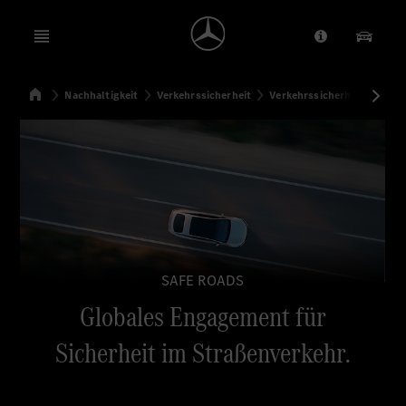
Open menu
Anbieter/Dat
Unsere
Startseite
Nachhaltigkeit
Verkehrssicherheit
Verkehrssicherheitsinitiati
Suchen
SAFE ROADS
Globales Engagement für
Sicherheit im Straßenverkehr.