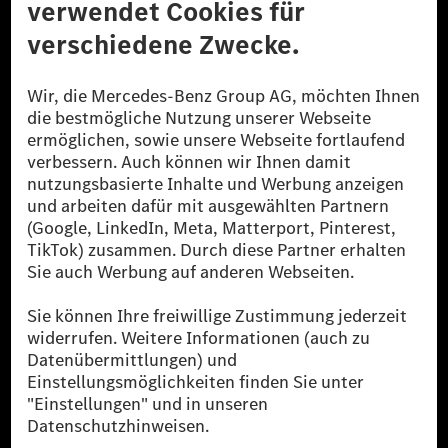
© 2026 Mercedes-Benz Group AG. Alle Rechte vorbehalten.
[1] Bilanziell CO₂-neutral bedeutet, dass nicht vermiedene oder nicht
reduzierte CO₂-Emissionen bei der Mercedes-Benz Group durch
zertifizierte Ausgleichsprojekte kompensiert werden.
[2] Renewable Charging ist ein integraler Bestandteil von MB.CHARGE
Public in Europa, den USA, Kanada und China. Sofern an der jeweiligen
Ladestation noch kein Strom aus erneuerbaren Energien vorliegt,
verwendet Renewable Charging Grünstromzertifikate*. Diese stellen
sicher, dass für Ladevorgänge über MB.CHARGE Public eine äquivalente
Strommenge aus erneuerbaren Energien ins Stromnetz eingespeist wird.
Sie stammen ausschließlich aus Wind- und Solarkraftanlagen, die jünger
als sechs Jahre sind.
* Inkl. EKOenergy Ökolabel
* Die angegebenen Werte wurden nach dem vorgeschriebenen
Messverfahren WLTP (Worldwide harmonised Light vehicles Test
Procedure) ermittelt. Die angegebenen Spannweiten beziehen sich auf
den europäischen Markt. Der Energieverbrauch und der CO₂-Ausstoß
eines Pkw sind nicht nur von der effizienten Ausnutzung des Kraftstoffs
bzw. des Energieträgers durch den Pkw, sondern auch vom Fahrstil und
anderen nichttechnischen Faktoren abhängig.
** Der Stromverbrauch wurde auf der Grundlage der VO 692/2008/EG