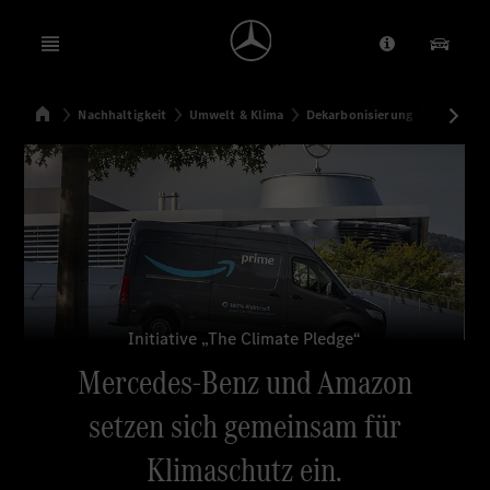
Open menu
Anbieter/Dat
Unsere
Startseite
Nachhaltigkeit
Umwelt & Klima
Dekarbonisierung
Mercedes
Suchen
Initiative „The Climate Pledge“
Mercedes-Benz und Amazon
setzen sich gemeinsam für
Klimaschutz ein.