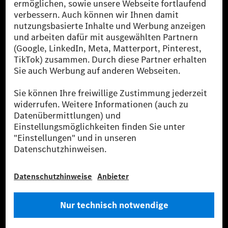
[2] Renewable Charging ist ein integraler Bestandteil von MB.CHARGE
Public in Europa, den USA, Kanada und China. Sofern an der jeweiligen
Ladestation noch kein Strom aus erneuerbaren Energien vorliegt,
verwendet Renewable Charging Grünstromzertifikate*. Diese stellen
sicher, dass für Ladevorgänge über MB.CHARGE Public eine äquivalente
Strommenge aus erneuerbaren Energien ins Stromnetz eingespeist wird.
Sie stammen ausschließlich aus Wind- und Solarkraftanlagen, die jünger
als sechs Jahre sind.
* Inkl. EKOenergy Ökolabel
* Die angegebenen Werte wurden nach dem vorgeschriebenen
Messverfahren WLTP (Worldwide harmonised Light vehicles Test
Procedure) ermittelt. Die angegebenen Spannweiten beziehen sich auf
den europäischen Markt. Der Energieverbrauch und der CO₂-Ausstoß
eines Pkw sind nicht nur von der effizienten Ausnutzung des Kraftstoffs
bzw. des Energieträgers durch den Pkw, sondern auch vom Fahrstil und
anderen nichttechnischen Faktoren abhängig.
** Der Stromverbrauch wurde auf der Grundlage der VO 692/2008/EG
nach NEFZ ermittelt. Der Stromverbrauch ist abhängig von der
Fahrzeugkonfiguration.
*** Angaben zum Stromverbrauch und zur Reichweite sind vorläufig und
wurden intern nach Maßgabe der Zertifizierungsmethode „WLTP-
Prüfverfahren“ ermittelt. Es liegen bislang weder bestätigte Werte von
einer amtlich anerkannten Prüforganisation noch eine EG-
Typgenehmigung noch eine Konformitätsbescheinigung mit amtlichen
Werten vor. Abweichungen zwischen den Angaben und den amtlichen