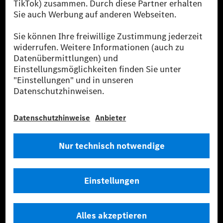
sicher, dass für Ladevorgänge über MB.CHARGE Public eine äquivalente
Strommenge aus erneuerbaren Energien ins Stromnetz eingespeist wird.
Sie stammen ausschließlich aus Wind- und Solarkraftanlagen, die jünger
als sechs Jahre sind.
* Inkl. EKOenergy Ökolabel
* Die angegebenen Werte wurden nach dem vorgeschriebenen
Messverfahren WLTP (Worldwide harmonised Light vehicles Test
Procedure) ermittelt. Die angegebenen Spannweiten beziehen sich auf
den europäischen Markt. Der Energieverbrauch und der CO₂-Ausstoß
eines Pkw sind nicht nur von der effizienten Ausnutzung des Kraftstoffs
bzw. des Energieträgers durch den Pkw, sondern auch vom Fahrstil und
anderen nichttechnischen Faktoren abhängig.
** Der Stromverbrauch wurde auf der Grundlage der VO 692/2008/EG
nach NEFZ ermittelt. Der Stromverbrauch ist abhängig von der
Fahrzeugkonfiguration.
*** Angaben zum Stromverbrauch und zur Reichweite sind vorläufig und
wurden intern nach Maßgabe der Zertifizierungsmethode „WLTP-
Prüfverfahren“ ermittelt. Es liegen bislang weder bestätigte Werte von
einer amtlich anerkannten Prüforganisation noch eine EG-
Typgenehmigung noch eine Konformitätsbescheinigung mit amtlichen
Werten vor. Abweichungen zwischen den Angaben und den amtlichen
Werten sind möglich.