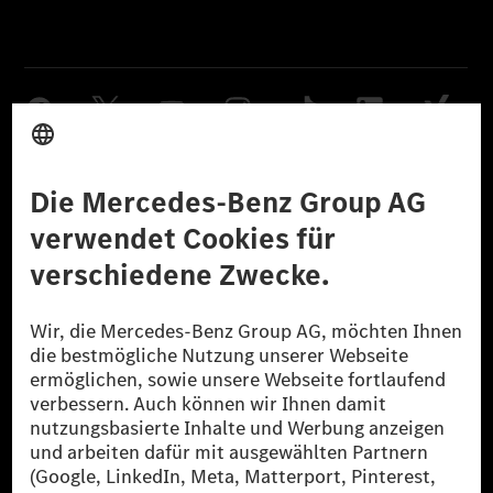
Anbieter
Rechtliche Hinweise
Einstellungen
Datenschutz
Lizenzhinweise Dritter
Barrierefreiheit
© 2026 Mercedes-Benz Group AG. Alle Rechte vorbehalten.
[1] Bilanziell CO₂-neutral bedeutet, dass nicht vermiedene oder nicht
reduzierte CO₂-Emissionen bei der Mercedes-Benz Group durch
zertifizierte Ausgleichsprojekte kompensiert werden.
[2] Renewable Charging ist ein integraler Bestandteil von MB.CHARGE
Public in Europa, den USA, Kanada und China. Sofern an der jeweiligen
Ladestation noch kein Strom aus erneuerbaren Energien vorliegt,
verwendet Renewable Charging Grünstromzertifikate*. Diese stellen