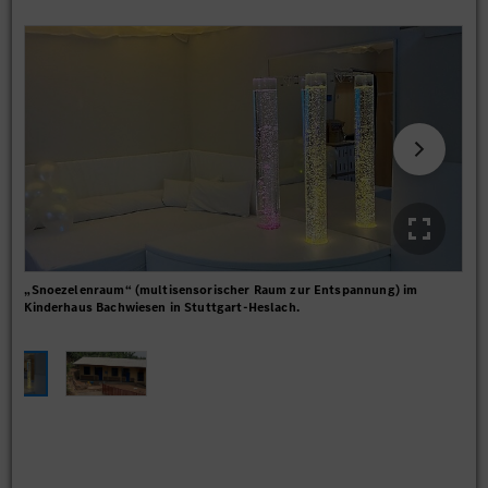
„Snoezelenraum“ (multisensorischer Raum zur Entspannung) im
Der
Kinderhaus Bachwiesen in Stuttgart-Heslach.
ste
Sch