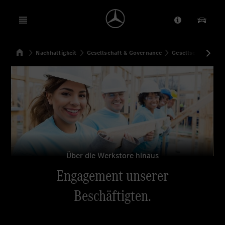
Open menu
Anbieter/Dat
Unsere
Startseite
Nachhaltigkeit
Gesellschaft & Governance
Gesellschaftliche
Suchen
Über die Werkstore hinaus
Engagement unserer
Beschäftigten.