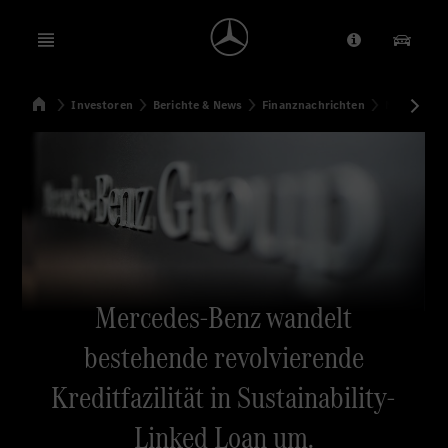
Open menu
Anbieter/Dat
Unsere
Startseite
Investoren
Berichte & News
Finanznachrichten
Mercedes-Be
Suchen
Mercedes-Benz wandelt
bestehende revolvierende
Kreditfazilität in Sustainability-
Linked Loan um.