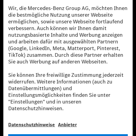
[1] Bilanziell CO₂-neutral bedeutet, dass nicht vermiedene oder nicht
reduzierte CO₂-Emissionen bei der Mercedes-Benz Group durch
zertifizierte Ausgleichsprojekte kompensiert werden.
[2] Renewable Charging ist ein integraler Bestandteil von MB.CHARGE
Public in Europa, den USA, Kanada und China. Sofern an der jeweiligen
Ladestation noch kein Strom aus erneuerbaren Energien vorliegt,
verwendet Renewable Charging Grünstromzertifikate*. Diese stellen
sicher, dass für Ladevorgänge über MB.CHARGE Public eine äquivalente
Strommenge aus erneuerbaren Energien ins Stromnetz eingespeist wird.
Sie stammen ausschließlich aus Wind- und Solarkraftanlagen, die jünger
als sechs Jahre sind.
* Inkl. EKOenergy Ökolabel
* Die angegebenen Werte wurden nach dem vorgeschriebenen
Messverfahren WLTP (Worldwide harmonised Light vehicles Test
Procedure) ermittelt. Die angegebenen Spannweiten beziehen sich auf
den europäischen Markt. Der Energieverbrauch und der CO₂-Ausstoß
eines Pkw sind nicht nur von der effizienten Ausnutzung des Kraftstoffs
bzw. des Energieträgers durch den Pkw, sondern auch vom Fahrstil und
anderen nichttechnischen Faktoren abhängig.
** Der Stromverbrauch wurde auf der Grundlage der VO 692/2008/EG
nach NEFZ ermittelt. Der Stromverbrauch ist abhängig von der
Fahrzeugkonfiguration.
*** Angaben zum Stromverbrauch und zur Reichweite sind vorläufig und
wurden intern nach Maßgabe der Zertifizierungsmethode „WLTP-