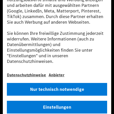
verwendet Renewable Charging Grünstromzertifikate*. Diese stellen
sicher, dass für Ladevorgänge über MB.CHARGE Public eine äquivalente
Strommenge aus erneuerbaren Energien ins Stromnetz eingespeist wird.
Sie stammen ausschließlich aus Wind- und Solarkraftanlagen, die jünger
als sechs Jahre sind.
* Inkl. EKOenergy Ökolabel
* Die angegebenen Werte wurden nach dem vorgeschriebenen
Messverfahren WLTP (Worldwide harmonised Light vehicles Test
Procedure) ermittelt. Die angegebenen Spannweiten beziehen sich auf
den europäischen Markt. Der Energieverbrauch und der CO₂-Ausstoß
eines Pkw sind nicht nur von der effizienten Ausnutzung des Kraftstoffs
bzw. des Energieträgers durch den Pkw, sondern auch vom Fahrstil und
anderen nichttechnischen Faktoren abhängig.
** Der Stromverbrauch wurde auf der Grundlage der VO 692/2008/EG
nach NEFZ ermittelt. Der Stromverbrauch ist abhängig von der
Fahrzeugkonfiguration.
*** Angaben zum Stromverbrauch und zur Reichweite sind vorläufig und
wurden intern nach Maßgabe der Zertifizierungsmethode „WLTP-
Prüfverfahren“ ermittelt. Es liegen bislang weder bestätigte Werte von
einer amtlich anerkannten Prüforganisation noch eine EG-
Typgenehmigung noch eine Konformitätsbescheinigung mit amtlichen
Werten vor. Abweichungen zwischen den Angaben und den amtlichen
Werten sind möglich.