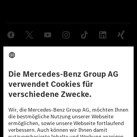
Anbieter
Rechtliche Hinweise
Einstellungen
Datenschutz
Lizenzhinweise Dritter
Barrierefreiheit
© 2026 Mercedes-Benz Group AG. Alle Rechte vorbehalten.
[1] Bilanziell CO₂-neutral bedeutet, dass nicht vermiedene oder nicht
reduzierte CO₂-Emissionen bei der Mercedes-Benz Group durch
zertifizierte Ausgleichsprojekte kompensiert werden.
[2] Renewable Charging ist ein integraler Bestandteil von MB.CHARGE
Public in Europa, den USA, Kanada und China. Sofern an der jeweiligen
Ladestation noch kein Strom aus erneuerbaren Energien vorliegt,