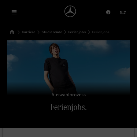
Open menu
Anbieter/Dat
Unsere
Startseite
Karriere
Studierende
Ferienjobs
Ferienjobs
Suchen
Auswahlprozess
Ferienjobs.