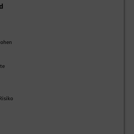
d
hohen
te
Risiko