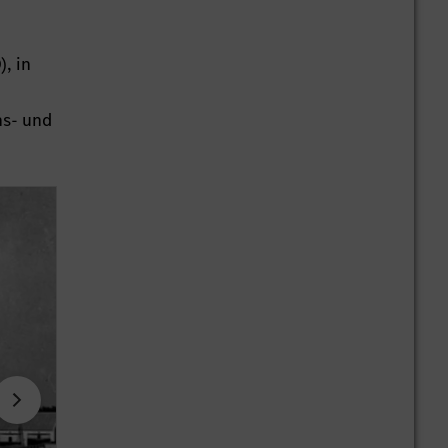
, in
ns- und