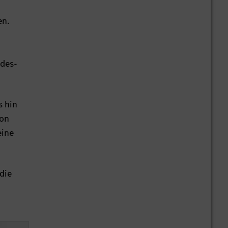
en.
edes-
s hin
ion
eine
die