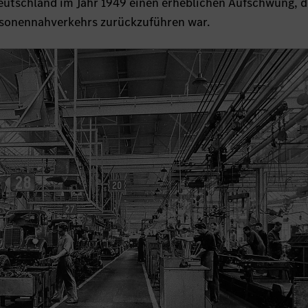
utschland im Jahr 1949 einen erheblichen Aufschwung, d
ersonennahverkehrs zurückzuführen war.