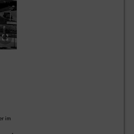
Werk in Tata/Telco, Indien, 1956.
er im