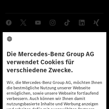
Anbieter
Rechtliche Hinweise
Einstellungen
Datenschutz
Lizenzhinweise Dritter
Barrierefreiheit
© 2026 Mercedes-Benz Group AG. Alle Rechte vorbehalten.
[1] Bilanziell CO₂-neutral bedeutet, dass nicht vermiedene oder nicht
reduzierte CO₂-Emissionen bei der Mercedes-Benz Group durch
zertifizierte Ausgleichsprojekte kompensiert werden.
[2] Renewable Charging ist ein integraler Bestandteil von MB.CHARGE
Public in Europa, den USA, Kanada und China. Sofern an der jeweiligen
Ladestation noch kein Strom aus erneuerbaren Energien vorliegt,
verwendet Renewable Charging Grünstromzertifikate*. Diese stellen