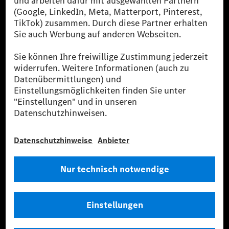
sicher, dass für Ladevorgänge über MB.CHARGE Public eine äquivalente
Strommenge aus erneuerbaren Energien ins Stromnetz eingespeist wird.
Sie stammen ausschließlich aus Wind- und Solarkraftanlagen, die jünger
als sechs Jahre sind.
* Inkl. EKOenergy Ökolabel
* Die angegebenen Werte wurden nach dem vorgeschriebenen
Messverfahren WLTP (Worldwide harmonised Light vehicles Test
Procedure) ermittelt. Die angegebenen Spannweiten beziehen sich auf
den europäischen Markt. Der Energieverbrauch und der CO₂-Ausstoß
eines Pkw sind nicht nur von der effizienten Ausnutzung des Kraftstoffs
bzw. des Energieträgers durch den Pkw, sondern auch vom Fahrstil und
anderen nichttechnischen Faktoren abhängig.
** Der Stromverbrauch wurde auf der Grundlage der VO 692/2008/EG
nach NEFZ ermittelt. Der Stromverbrauch ist abhängig von der
Fahrzeugkonfiguration.
*** Angaben zum Stromverbrauch und zur Reichweite sind vorläufig und
wurden intern nach Maßgabe der Zertifizierungsmethode „WLTP-
Prüfverfahren“ ermittelt. Es liegen bislang weder bestätigte Werte von
einer amtlich anerkannten Prüforganisation noch eine EG-
Typgenehmigung noch eine Konformitätsbescheinigung mit amtlichen
Werten vor. Abweichungen zwischen den Angaben und den amtlichen
Werten sind möglich.